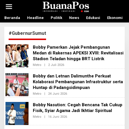
L
e
w
a
Beranda
Headline
Politik
News
Edukasi
Ekonomi
t
i
#GubernurSumut
k
e
k
Bobby Pamerkan Jejak Pembangunan
o
Medan di Rakernas APEKSI XVIII: Revitalisasi
n
Stadion Teladan hingga BRT Listrik
t
e
Metro
|
2 Juli 2026
O
n
L
E
Bobby dan Letnan Dalimunthe Perkuat
H
Kolaborasi Pembangunan Infrastruktur serta
A
D
Huntap di Padangsidimpuan
M
I
Metro
|
24 Juni 2026
O
N
L
B
E
Bobby Nasution: Cegah Bencana Tak Cukup
E
H
R
Fisik, Syiar Agama Jadi Ikhtiar Spiritual
A
I
D
Metro
|
16 Juni 2026
O
T
M
L
A
I
E
N
H