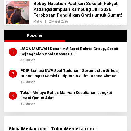
B
Bobby Nasution Pastikan Sekolah Rakyat
A
E
D
Padangsidimpuan Rampung Juli 2026:
R
M
I
Terobosan Pendidikan Gratis untuk Sumut!
I
T
N
Metro
|
2 Maret 2026
O
A
B
L
E
E
R
H
Populer
I
A
T
D
A
M
JAGA MARWAH Desak MA Seret Bakrie Group, Soroti
I
1
Kejanggalan Vonis Kasus PET
N
B
38 Dilihat
E
R
PDIP Somasi KWP Soal Tuduhan ‘Gerombolan Sirkus’,
I
2
T
Buntut Rapat Komisi II Dipimpin Sufmi Dasco Ahmad
A
15 Dilihat
Tokoh Melayu Bahas Marwah Kesultanan Langkat
3
Lewat Qanun Adat
15 Dilihat
GlobalMedan.com
|
TribunMerdeka.com
|