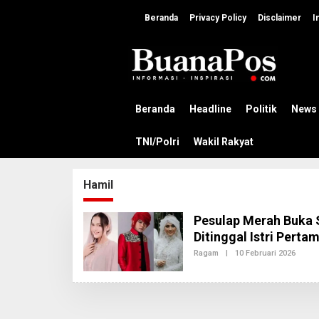
L
e
Beranda
Privacy Policy
Disclaimer
I
w
a
t
i
k
e
k
Beranda
Headline
Politik
News
o
n
TNI/Polri
Wakil Rakyat
t
e
n
Hamil
Pesulap Merah Buka S
Ditinggal Istri Perta
Ragam
|
10 Februari 2026
O
L
E
H
A
D
M