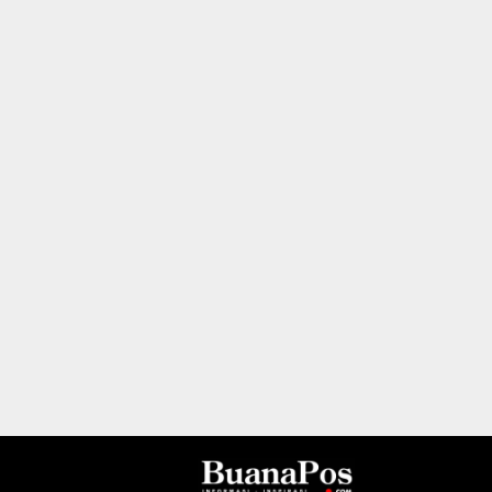
I
N
B
E
R
I
T
A