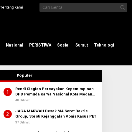
Tentang Kami
Nasional
PERISTIWA
Sosial
Sumut
Teknologi
Populer
Rendi Siagian Percayakan Kepemimpinan
1
DPD Pemuda Karya Nasional Kota Medan
kepada Josef Sembiring
48 Dilihat
JAGA MARWAH Desak MA Seret Bakrie
2
Group, Soroti Kejanggalan Vonis Kasus PET
37 Dilihat