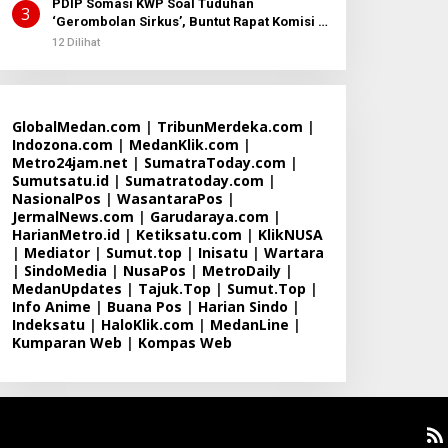
PDIP Somasi KWP Soal Tuduhan
3
‘Gerombolan Sirkus’, Buntut Rapat Komisi II
Dipimpin Sufmi Dasco Ahmad
12 Dilihat
GlobalMedan.com
|
TribunMerdeka.com
|
Indozona.com
|
MedanKlik.com
|
Metro24jam.net
|
SumatraToday.com
|
Sumutsatu.id
|
Sumatratoday.com
|
NasionalPos
|
WasantaraPos
|
JermalNews.com
|
Garudaraya.com
|
HarianMetro.id
|
Ketiksatu.com
|
KlikNUSA
|
Mediator
|
Sumut.top
|
Inisatu
|
Wartara
|
SindoMedia
|
NusaPos
|
MetroDaily
|
MedanUpdates
|
Tajuk.Top
|
Sumut.Top
|
Info Anime
|
Buana Pos
|
Harian Sindo
|
Indeksatu
|
HaloKlik.com
|
MedanLine
|
Kumparan Web
|
Kompas Web