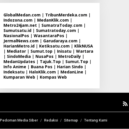
GlobalMedan.com
|
TribunMerdeka.com
|
Indozona.com
|
MedanKlik.com
|
Metro24jam.net
|
SumatraToday.com
|
Sumutsatu.id
|
Sumatratoday.com
|
NasionalPos
|
WasantaraPos
|
JermalNews.com
|
Garudaraya.com
|
HarianMetro.id
|
Ketiksatu.com
|
KlikNUSA
|
Mediator
|
Sumut.top
|
Inisatu
|
Wartara
|
SindoMedia
|
NusaPos
|
MetroDaily
|
MedanUpdates
|
Tajuk.Top
|
Sumut.Top
|
Info Anime
|
Buana Pos
|
Harian Sindo
|
Indeksatu
|
HaloKlik.com
|
MedanLine
|
Kumparan Web
|
Kompas Web
Pedoman Media Siber
Redaksi
Sitemap
Tentang Kami