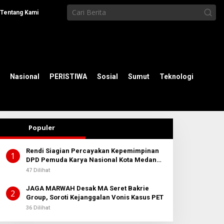
Tentang Kami
Nasional
PERISTIWA
Sosial
Sumut
Teknologi
Populer
Rendi Siagian Percayakan Kepemimpinan
1
DPD Pemuda Karya Nasional Kota Medan
kepada Josef Sembiring
47 Dilihat
JAGA MARWAH Desak MA Seret Bakrie
2
Group, Soroti Kejanggalan Vonis Kasus PET
36 Dilihat