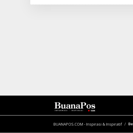
I
N
B
E
R
I
T
A
BUANAPOS.COM - Inspirasi & Inspiratif
Be