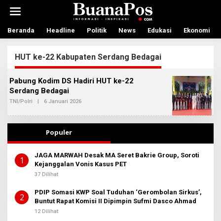
L
e
w
a
Beranda
Headline
Politik
News
Edukasi
Ekonomi
t
i
HUT ke-22 Kabupaten Serdang Bedagai
k
e
k
Pabung Kodim DS Hadiri HUT ke-22
o
Serdang Bedagai
n
t
TNI/Polri
|
6 Januari 2026
O
L
e
E
n
H
A
Populer
D
M
I
JAGA MARWAH Desak MA Seret Bakrie Group, Soroti
N
1
Kejanggalan Vonis Kasus PET
B
E
37 Dilihat
R
I
T
PDIP Somasi KWP Soal Tuduhan ‘Gerombolan Sirkus’,
2
A
Buntut Rapat Komisi II Dipimpin Sufmi Dasco Ahmad
12 Dilihat