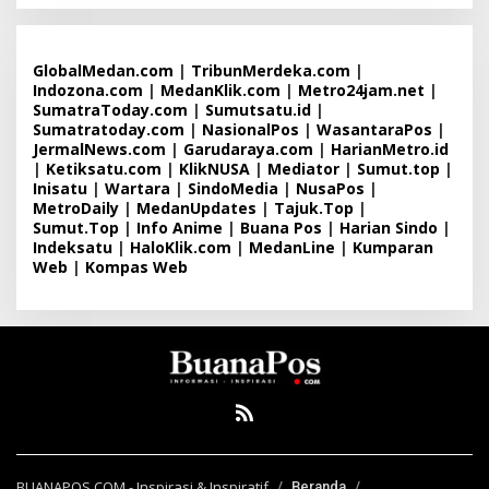
GlobalMedan.com
|
TribunMerdeka.com
|
Indozona.com
|
MedanKlik.com
|
Metro24jam.net
|
SumatraToday.com
|
Sumutsatu.id
|
Sumatratoday.com
|
NasionalPos
|
WasantaraPos
|
JermalNews.com
|
Garudaraya.com
|
HarianMetro.id
|
Ketiksatu.com
|
KlikNUSA
|
Mediator
|
Sumut.top
|
Inisatu
|
Wartara
|
SindoMedia
|
NusaPos
|
MetroDaily
|
MedanUpdates
|
Tajuk.Top
|
Sumut.Top
|
Info Anime
|
Buana Pos
|
Harian Sindo
|
Indeksatu
|
HaloKlik.com
|
MedanLine
|
Kumparan
Web
|
Kompas Web
BUANAPOS.COM - Inspirasi & Inspiratif
Beranda