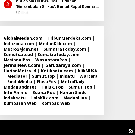
PDIP Somasi KWP Soal Tuduhan
3
‘Gerombolan Sirkus’, Buntut Rapat Komisi II
Dipimpin Sufmi Dasco Ahmad
3 Dilihat
GlobalMedan.com
|
TribunMerdeka.com
|
Indozona.com
|
MedanKlik.com
|
Metro24jam.net
|
SumatraToday.com
|
Sumutsatu.id
|
Sumatratoday.com
|
NasionalPos
|
WasantaraPos
|
JermalNews.com
|
Garudaraya.com
|
HarianMetro.id
|
Ketiksatu.com
|
KlikNUSA
|
Mediator
|
Sumut.top
|
Inisatu
|
Wartara
|
SindoMedia
|
NusaPos
|
MetroDaily
|
MedanUpdates
|
Tajuk.Top
|
Sumut.Top
|
Info Anime
|
Buana Pos
|
Harian Sindo
|
Indeksatu
|
HaloKlik.com
|
MedanLine
|
Kumparan Web
|
Kompas Web