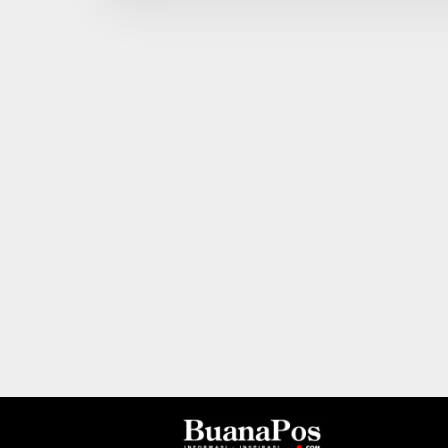
I
N
B
E
R
I
T
A