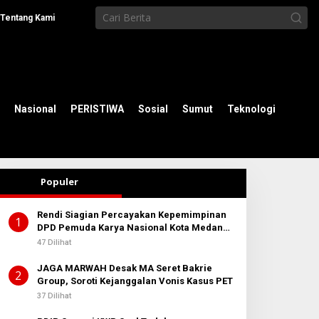
Tentang Kami
Nasional
PERISTIWA
Sosial
Sumut
Teknologi
Populer
Rendi Siagian Percayakan Kepemimpinan
1
DPD Pemuda Karya Nasional Kota Medan
kepada Josef Sembiring
47 Dilihat
JAGA MARWAH Desak MA Seret Bakrie
2
Group, Soroti Kejanggalan Vonis Kasus PET
37 Dilihat