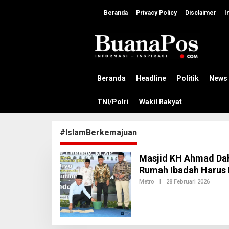
L
e
Beranda
Privacy Policy
Disclaimer
I
w
a
t
i
k
e
k
Beranda
Headline
Politik
News
o
n
TNI/Polri
Wakil Rakyat
t
e
n
#IslamBerkemajuan
Masjid KH Ahmad Da
Rumah Ibadah Harus 
Metro
|
28 Februari 2026
O
L
E
H
A
D
M