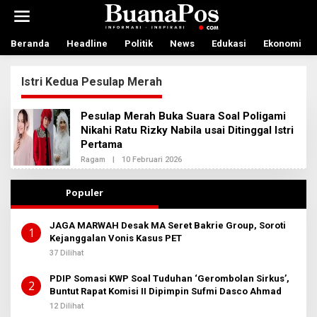
L
e
w
a
Beranda
Headline
Politik
News
Edukasi
Ekonomi
t
i
Istri Kedua Pesulap Merah
k
e
k
Pesulap Merah Buka Suara Soal Poligami
o
Nikahi Ratu Rizky Nabila usai Ditinggal Istri
n
Pertama
t
e
Ragam
|
10 Februari 2026
O
n
L
E
H
Populer
A
D
M
JAGA MARWAH Desak MA Seret Bakrie Group, Soroti
I
1
Kejanggalan Vonis Kasus PET
N
B
37 Dilihat
E
R
PDIP Somasi KWP Soal Tuduhan ‘Gerombolan Sirkus’,
I
2
T
Buntut Rapat Komisi II Dipimpin Sufmi Dasco Ahmad
A
12 Dilihat