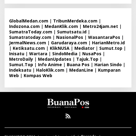
GlobalMedan.com
|
TribunMerdeka.com
|
Indozona.com
|
MedanKlik.com
|
Metro24jam.net
|
SumatraToday.com
|
Sumutsatu.id
|
Sumatratoday.com
|
NasionalPos
|
WasantaraPos
|
JermalNews.com
|
Garudaraya.com
|
HarianMetro.id
|
Ketiksatu.com
|
KlikNUSA
|
Mediator
|
Sumut.top
|
Inisatu
|
Wartara
|
SindoMedia
|
NusaPos
|
MetroDaily
|
MedanUpdates
|
Tajuk.Top
|
Sumut.Top
|
Info Anime
|
Buana Pos
|
Harian Sindo
|
Indeksatu
|
HaloKlik.com
|
MedanLine
|
Kumparan
Web
|
Kompas Web