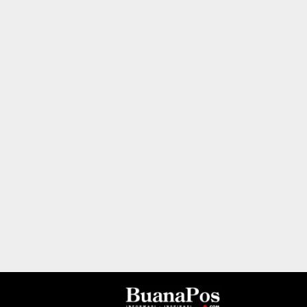
I
N
B
E
R
I
T
A