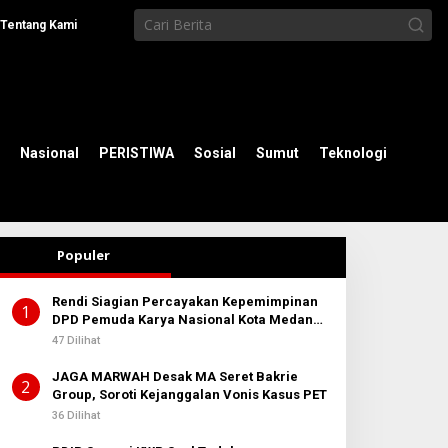
Tentang Kami
Nasional
PERISTIWA
Sosial
Sumut
Teknologi
Populer
Rendi Siagian Percayakan Kepemimpinan
1
DPD Pemuda Karya Nasional Kota Medan
kepada Josef Sembiring
47 Dilihat
JAGA MARWAH Desak MA Seret Bakrie
2
Group, Soroti Kejanggalan Vonis Kasus PET
36 Dilihat