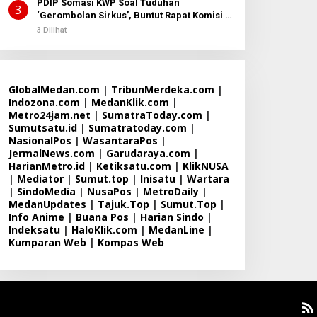
PDIP Somasi KWP Soal Tuduhan
3
‘Gerombolan Sirkus’, Buntut Rapat Komisi II
Dipimpin Sufmi Dasco Ahmad
3 Dilihat
GlobalMedan.com
|
TribunMerdeka.com
|
Indozona.com
|
MedanKlik.com
|
Metro24jam.net
|
SumatraToday.com
|
Sumutsatu.id
|
Sumatratoday.com
|
NasionalPos
|
WasantaraPos
|
JermalNews.com
|
Garudaraya.com
|
HarianMetro.id
|
Ketiksatu.com
|
KlikNUSA
|
Mediator
|
Sumut.top
|
Inisatu
|
Wartara
|
SindoMedia
|
NusaPos
|
MetroDaily
|
MedanUpdates
|
Tajuk.Top
|
Sumut.Top
|
Info Anime
|
Buana Pos
|
Harian Sindo
|
Indeksatu
|
HaloKlik.com
|
MedanLine
|
Kumparan Web
|
Kompas Web