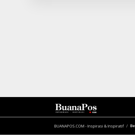
B
E
R
I
T
A
BUANAPOS.COM - Inspirasi & Inspiratif
Be