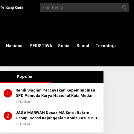
Tentang Kami
Nasional
PERISTIWA
Sosial
Sumut
Teknologi
Populer
Rendi Siagian Percayakan Kepemimpinan
1
DPD Pemuda Karya Nasional Kota Medan
kepada Josef Sembiring
47 Dilihat
JAGA MARWAH Desak MA Seret Bakrie
2
Group, Soroti Kejanggalan Vonis Kasus PET
36 Dilihat