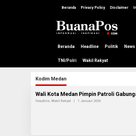
L
e
Beranda
Privacy Policy
Disclaimer
I
w
a
t
i
k
e
k
Beranda
Headline
Politik
News
o
n
TNI/Polri
Wakil Rakyat
t
e
n
Kodim Medan
Wali Kota Medan Pimpin Patroli Gabung
Headline
,
Wakil Rakyat
|
1 Januari 2026
O
L
E
H
A
D
M
I
N