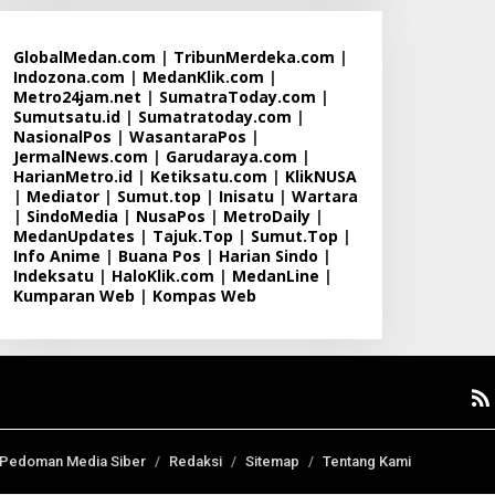
GlobalMedan.com
|
TribunMerdeka.com
|
Indozona.com
|
MedanKlik.com
|
Metro24jam.net
|
SumatraToday.com
|
Sumutsatu.id
|
Sumatratoday.com
|
NasionalPos
|
WasantaraPos
|
JermalNews.com
|
Garudaraya.com
|
HarianMetro.id
|
Ketiksatu.com
|
KlikNUSA
|
Mediator
|
Sumut.top
|
Inisatu
|
Wartara
|
SindoMedia
|
NusaPos
|
MetroDaily
|
MedanUpdates
|
Tajuk.Top
|
Sumut.Top
|
Info Anime
|
Buana Pos
|
Harian Sindo
|
Indeksatu
|
HaloKlik.com
|
MedanLine
|
Kumparan Web
|
Kompas Web
Pedoman Media Siber
Redaksi
Sitemap
Tentang Kami