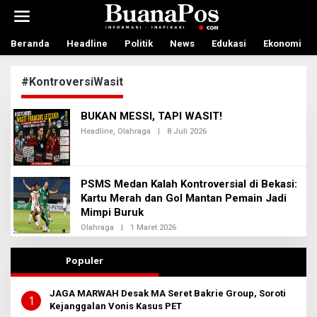
L
e
w
a
Beranda
Headline
Politik
News
Edukasi
Ekonomi
t
i
#KontroversiWasit
k
e
k
BUKAN MESSI, TAPI WASIT!
o
n
Headline
,
Olahraga
|
8 Juli 2026
O
L
t
E
e
H
n
R
E
PSMS Medan Kalah Kontroversial di Bekasi:
D
Kartu Merah dan Gol Mantan Pemain Jadi
A
Mimpi Buruk
K
S
Olahraga
|
1 Maret 2026
O
I
L
2
E
H
Populer
A
D
M
JAGA MARWAH Desak MA Seret Bakrie Group, Soroti
I
1
Kejanggalan Vonis Kasus PET
N
B