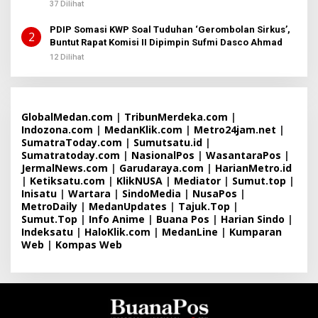
37 Dilihat
E
R
PDIP Somasi KWP Soal Tuduhan ‘Gerombolan Sirkus’,
I
2
T
Buntut Rapat Komisi II Dipimpin Sufmi Dasco Ahmad
A
12 Dilihat
GlobalMedan.com
|
TribunMerdeka.com
|
Indozona.com
|
MedanKlik.com
|
Metro24jam.net
|
SumatraToday.com
|
Sumutsatu.id
|
Sumatratoday.com
|
NasionalPos
|
WasantaraPos
|
JermalNews.com
|
Garudaraya.com
|
HarianMetro.id
|
Ketiksatu.com
|
KlikNUSA
|
Mediator
|
Sumut.top
|
Inisatu
|
Wartara
|
SindoMedia
|
NusaPos
|
MetroDaily
|
MedanUpdates
|
Tajuk.Top
|
Sumut.Top
|
Info Anime
|
Buana Pos
|
Harian Sindo
|
Indeksatu
|
HaloKlik.com
|
MedanLine
|
Kumparan
Web
|
Kompas Web