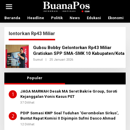
L
e
w
a
Beranda
Headline
Politik
News
Edukasi
Ekonomi
t
i
lontorkan Rp43 Miliar
k
e
k
Gubsu Bobby Gelontorkan Rp43 Miliar
o
Gratiskan SPP SMA-SMK 10 Kabupaten/Kota
n
t
Sumut
|
25 Januari 2026
O
L
e
E
n
H
A
Populer
D
M
I
JAGA MARWAH Desak MA Seret Bakrie Group, Soroti
N
1
Kejanggalan Vonis Kasus PET
B
E
37 Dilihat
R
I
T
PDIP Somasi KWP Soal Tuduhan ‘Gerombolan Sirkus’,
2
A
Buntut Rapat Komisi II Dipimpin Sufmi Dasco Ahmad
12 Dilihat