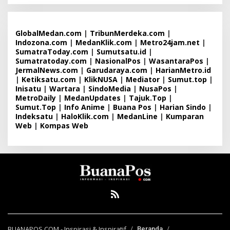
GlobalMedan.com
|
TribunMerdeka.com
|
Indozona.com
|
MedanKlik.com
|
Metro24jam.net
|
SumatraToday.com
|
Sumutsatu.id
|
Sumatratoday.com
|
NasionalPos
|
WasantaraPos
|
JermalNews.com
|
Garudaraya.com
|
HarianMetro.id
|
Ketiksatu.com
|
KlikNUSA
|
Mediator
|
Sumut.top
|
Inisatu
|
Wartara
|
SindoMedia
|
NusaPos
|
MetroDaily
|
MedanUpdates
|
Tajuk.Top
|
Sumut.Top
|
Info Anime
|
Buana Pos
|
Harian Sindo
|
Indeksatu
|
HaloKlik.com
|
MedanLine
|
Kumparan
Web
|
Kompas Web
BUANAPOS.COM - Inspirasi & Inspiratif
Beranda