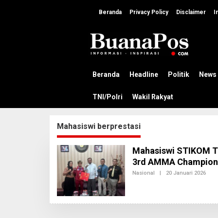
L
e
Beranda
Privacy Policy
Disclaimer
I
w
a
t
i
k
e
k
Beranda
Headline
Politik
News
o
n
TNI/Polri
Wakil Rakyat
t
e
n
Mahasiswi berprestasi
Mahasiswi STIKOM Tu
3rd AMMA Champions
Nasional
|
20 Januari 2026
O
L
E
H
A
D
M