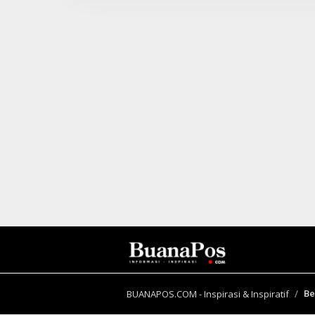
I
N
B
E
R
I
T
A
BUANAPOS.COM - Inspirasi & Inspiratif
Be