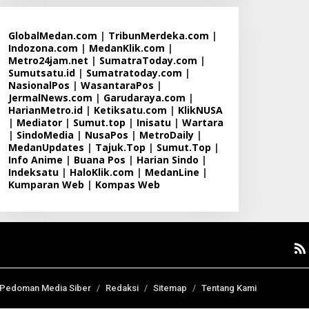
GlobalMedan.com
|
TribunMerdeka.com
|
Indozona.com
|
MedanKlik.com
|
Metro24jam.net
|
SumatraToday.com
|
Sumutsatu.id
|
Sumatratoday.com
|
NasionalPos
|
WasantaraPos
|
JermalNews.com
|
Garudaraya.com
|
HarianMetro.id
|
Ketiksatu.com
|
KlikNUSA
|
Mediator
|
Sumut.top
|
Inisatu
|
Wartara
|
SindoMedia
|
NusaPos
|
MetroDaily
|
MedanUpdates
|
Tajuk.Top
|
Sumut.Top
|
Info Anime
|
Buana Pos
|
Harian Sindo
|
Indeksatu
|
HaloKlik.com
|
MedanLine
|
Kumparan Web
|
Kompas Web
Pedoman Media Siber
Redaksi
Sitemap
Tentang Kami