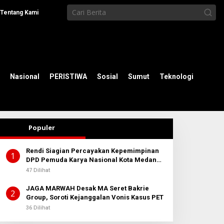
Tentang Kami
Nasional
PERISTIWA
Sosial
Sumut
Teknologi
Populer
Rendi Siagian Percayakan Kepemimpinan
1
DPD Pemuda Karya Nasional Kota Medan
kepada Josef Sembiring
47 Dilihat
JAGA MARWAH Desak MA Seret Bakrie
2
Group, Soroti Kejanggalan Vonis Kasus PET
36 Dilihat