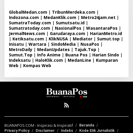
GlobalMedan.com
|
TribunMerdeka.com
|
Indozona.com
|
MedanKlik.com
|
Metro24jam.net
|
SumatraToday.com
|
Sumutsatu.id
|
Sumatratoday.com
|
NasionalPos
|
WasantaraPos
|
JermalNews.com
|
Garudaraya.com
|
HarianMetro.id
|
Ketiksatu.com
|
KlikNUSA
|
Mediator
|
Sumut.top
|
Inisatu
|
Wartara
|
SindoMedia
|
NusaPos
|
MetroDaily
|
MedanUpdates
|
Tajuk.Top
|
Sumut.Top
|
Info Anime
|
Buana Pos
|
Harian Sindo
|
Indeksatu
|
HaloKlik.com
|
MedanLine
|
Kumparan
Web
|
Kompas Web
BUANAPOS.COM - Inspirasi & Inspiratif
Beranda
Privacy Policy
Disclaimer
Indeks
Kode Etik Jurnalistik