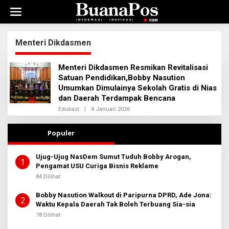
L
e
w
a
t
Menteri Dikdasmen
i
k
Menteri Dikdasmen Resmikan Revitalisasi
e
k
Satuan Pendidikan,Bobby Nasution
o
Umumkan Dimulainya Sekolah Gratis di Nias
n
dan Daerah Terdampak Bencana
t
Edukasi
|
4 Januari 2026
O
e
L
n
E
H
Populer
A
D
M
Ujug-Ujug NasDem Sumut Tuduh Bobby Arogan,
I
1
Pengamat USU Curiga Bisnis Reklame
N
B
84 Dilihat
E
R
Bobby Nasution Walkout di Paripurna DPRD, Ade Jona:
I
2
T
Waktu Kepala Daerah Tak Boleh Terbuang Sia-sia
A
78 Dilihat