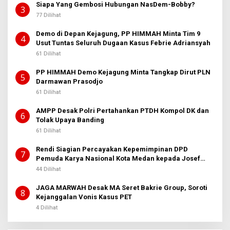
Siapa Yang Gembosi Hubungan NasDem-Bobby?
3
77 Dilihat
Demo di Depan Kejagung, PP HIMMAH Minta Tim 9
4
Usut Tuntas Seluruh Dugaan Kasus Febrie Adriansyah
61 Dilihat
PP HIMMAH Demo Kejagung Minta Tangkap Dirut PLN
5
Darmawan Prasodjo
61 Dilihat
AMPP Desak Polri Pertahankan PTDH Kompol DK dan
6
Tolak Upaya Banding
61 Dilihat
Rendi Siagian Percayakan Kepemimpinan DPD
7
Pemuda Karya Nasional Kota Medan kepada Josef
Sembiring
44 Dilihat
JAGA MARWAH Desak MA Seret Bakrie Group, Soroti
8
Kejanggalan Vonis Kasus PET
4 Dilihat