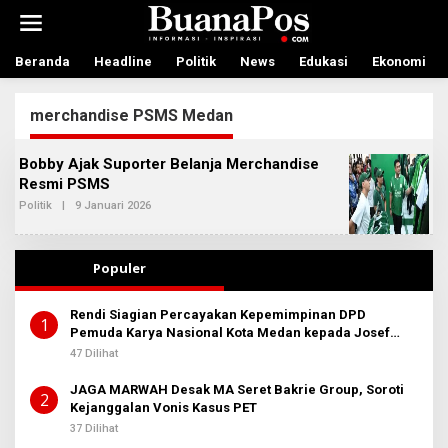
L
e
w
a
Beranda
Headline
Politik
News
Edukasi
Ekonomi
t
i
merchandise PSMS Medan
k
e
k
Bobby Ajak Suporter Belanja Merchandise
o
Resmi PSMS
n
t
Politik
|
9 Januari 2026
O
L
e
E
n
H
A
Populer
D
M
I
Rendi Siagian Percayakan Kepemimpinan DPD
N
1
Pemuda Karya Nasional Kota Medan kepada Josef
B
E
Sembiring
47 Dilihat
R
I
T
JAGA MARWAH Desak MA Seret Bakrie Group, Soroti
2
A
Kejanggalan Vonis Kasus PET
37 Dilihat