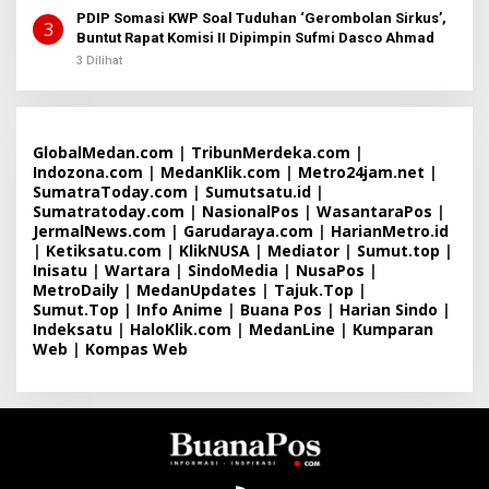
PDIP Somasi KWP Soal Tuduhan ‘Gerombolan Sirkus’,
3
Buntut Rapat Komisi II Dipimpin Sufmi Dasco Ahmad
3 Dilihat
GlobalMedan.com
|
TribunMerdeka.com
|
Indozona.com
|
MedanKlik.com
|
Metro24jam.net
|
SumatraToday.com
|
Sumutsatu.id
|
Sumatratoday.com
|
NasionalPos
|
WasantaraPos
|
JermalNews.com
|
Garudaraya.com
|
HarianMetro.id
|
Ketiksatu.com
|
KlikNUSA
|
Mediator
|
Sumut.top
|
Inisatu
|
Wartara
|
SindoMedia
|
NusaPos
|
MetroDaily
|
MedanUpdates
|
Tajuk.Top
|
Sumut.Top
|
Info Anime
|
Buana Pos
|
Harian Sindo
|
Indeksatu
|
HaloKlik.com
|
MedanLine
|
Kumparan
Web
|
Kompas Web