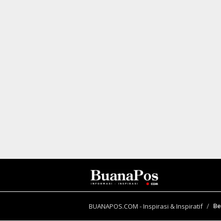
I
N
B
E
R
I
T
A
BUANAPOS.COM - Inspirasi & Inspiratif
Be