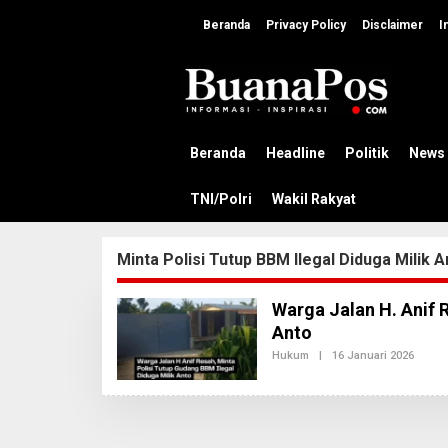
L
e
Beranda
Privacy Policy
Disclaimer
I
w
a
t
i
k
e
k
Beranda
Headline
Politik
News
o
n
TNI/Polri
Wakil Rakyat
t
e
n
Minta Polisi Tutup BBM Ilegal Diduga Milik A
Warga Jalan H. Anif R
Anto
Hukum
|
16 Januari 2026
O
L
E
H
A
D
M