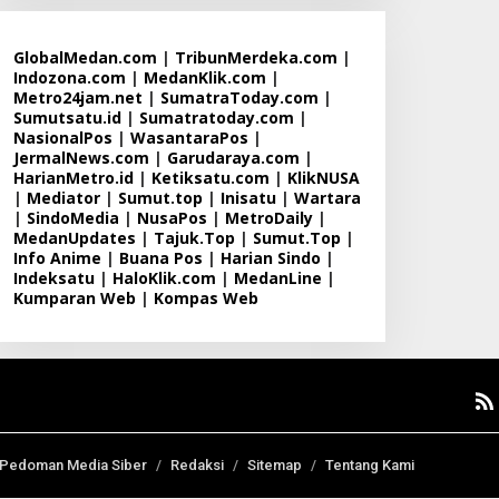
GlobalMedan.com
|
TribunMerdeka.com
|
Indozona.com
|
MedanKlik.com
|
Metro24jam.net
|
SumatraToday.com
|
Sumutsatu.id
|
Sumatratoday.com
|
NasionalPos
|
WasantaraPos
|
JermalNews.com
|
Garudaraya.com
|
HarianMetro.id
|
Ketiksatu.com
|
KlikNUSA
|
Mediator
|
Sumut.top
|
Inisatu
|
Wartara
|
SindoMedia
|
NusaPos
|
MetroDaily
|
MedanUpdates
|
Tajuk.Top
|
Sumut.Top
|
Info Anime
|
Buana Pos
|
Harian Sindo
|
Indeksatu
|
HaloKlik.com
|
MedanLine
|
Kumparan Web
|
Kompas Web
Pedoman Media Siber
Redaksi
Sitemap
Tentang Kami