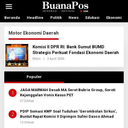
L
e
w
a
Beranda
Headline
Politik
News
Edukasi
Ekonomi
t
i
Motor Ekonomi Daerah
k
e
k
Komisi II DPR RI: Bank Sumut BUMD
o
Strategis Perkuat Fondasi Ekonomi Daerah
n
t
Ekbis
|
2 April 2026
O
L
e
E
n
H
R
Populer
E
D
A
JAGA MARWAH Desak MA Seret Bakrie Group, Soroti
K
1
Kejanggalan Vonis Kasus PET
S
I
37 Dilihat
2
PDIP Somasi KWP Soal Tuduhan ‘Gerombolan Sirkus’,
2
Buntut Rapat Komisi II Dipimpin Sufmi Dasco Ahmad
12 Dilihat