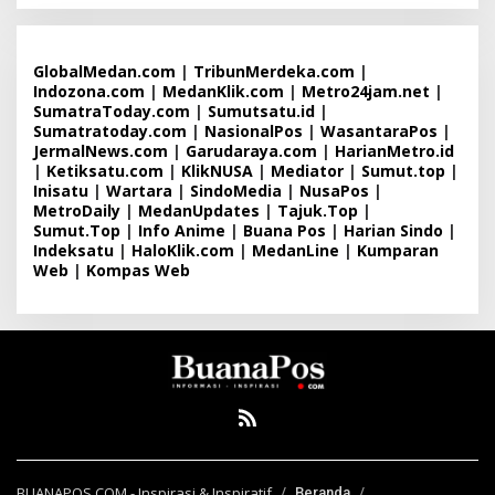
GlobalMedan.com
|
TribunMerdeka.com
|
Indozona.com
|
MedanKlik.com
|
Metro24jam.net
|
SumatraToday.com
|
Sumutsatu.id
|
Sumatratoday.com
|
NasionalPos
|
WasantaraPos
|
JermalNews.com
|
Garudaraya.com
|
HarianMetro.id
|
Ketiksatu.com
|
KlikNUSA
|
Mediator
|
Sumut.top
|
Inisatu
|
Wartara
|
SindoMedia
|
NusaPos
|
MetroDaily
|
MedanUpdates
|
Tajuk.Top
|
Sumut.Top
|
Info Anime
|
Buana Pos
|
Harian Sindo
|
Indeksatu
|
HaloKlik.com
|
MedanLine
|
Kumparan
Web
|
Kompas Web
BUANAPOS.COM - Inspirasi & Inspiratif
Beranda