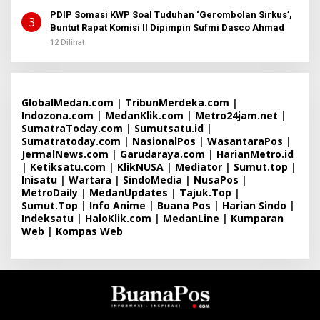
PDIP Somasi KWP Soal Tuduhan ‘Gerombolan Sirkus’,
3
Buntut Rapat Komisi II Dipimpin Sufmi Dasco Ahmad
12 Dilihat
GlobalMedan.com
|
TribunMerdeka.com
|
Indozona.com
|
MedanKlik.com
|
Metro24jam.net
|
SumatraToday.com
|
Sumutsatu.id
|
Sumatratoday.com
|
NasionalPos
|
WasantaraPos
|
JermalNews.com
|
Garudaraya.com
|
HarianMetro.id
|
Ketiksatu.com
|
KlikNUSA
|
Mediator
|
Sumut.top
|
Inisatu
|
Wartara
|
SindoMedia
|
NusaPos
|
MetroDaily
|
MedanUpdates
|
Tajuk.Top
|
Sumut.Top
|
Info Anime
|
Buana Pos
|
Harian Sindo
|
Indeksatu
|
HaloKlik.com
|
MedanLine
|
Kumparan
Web
|
Kompas Web