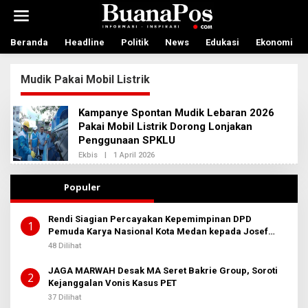
L
e
w
a
Beranda
Headline
Politik
News
Edukasi
Ekonomi
t
i
Mudik Pakai Mobil Listrik
k
e
k
Kampanye Spontan Mudik Lebaran 2026
o
Pakai Mobil Listrik Dorong Lonjakan
n
Penggunaan SPKLU
t
e
Ekbis
|
1 April 2026
O
n
L
E
H
Populer
R
E
D
Rendi Siagian Percayakan Kepemimpinan DPD
A
1
Pemuda Karya Nasional Kota Medan kepada Josef
K
S
Sembiring
48 Dilihat
I
2
JAGA MARWAH Desak MA Seret Bakrie Group, Soroti
2
Kejanggalan Vonis Kasus PET
37 Dilihat