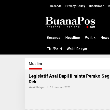
L
e
Beranda
Privacy Policy
Disclaimer
I
w
a
t
i
k
e
k
Beranda
Headline
Politik
News
o
n
TNI/Polri
Wakil Rakyat
t
e
n
Muslim
Legislatif Asal Dapil II minta Pemko Se
Deli
Wakil Rakyat
|
19 Januari 2026
O
L
E
H
A
D
M