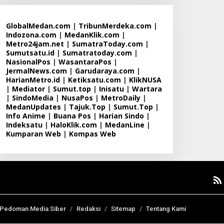
GlobalMedan.com
|
TribunMerdeka.com
|
Indozona.com
|
MedanKlik.com
|
Metro24jam.net
|
SumatraToday.com
|
Sumutsatu.id
|
Sumatratoday.com
|
NasionalPos
|
WasantaraPos
|
JermalNews.com
|
Garudaraya.com
|
HarianMetro.id
|
Ketiksatu.com
|
KlikNUSA
|
Mediator
|
Sumut.top
|
Inisatu
|
Wartara
|
SindoMedia
|
NusaPos
|
MetroDaily
|
MedanUpdates
|
Tajuk.Top
|
Sumut.Top
|
Info Anime
|
Buana Pos
|
Harian Sindo
|
Indeksatu
|
HaloKlik.com
|
MedanLine
|
Kumparan Web
|
Kompas Web
Pedoman Media Siber
Redaksi
Sitemap
Tentang Kami