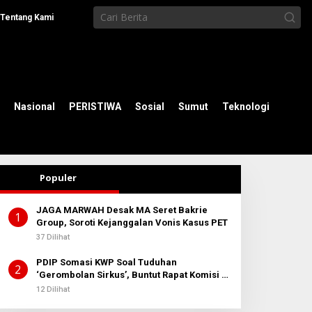
Tentang Kami
Nasional
PERISTIWA
Sosial
Sumut
Teknologi
Populer
JAGA MARWAH Desak MA Seret Bakrie
1
Group, Soroti Kejanggalan Vonis Kasus PET
37 Dilihat
PDIP Somasi KWP Soal Tuduhan
2
‘Gerombolan Sirkus’, Buntut Rapat Komisi II
Dipimpin Sufmi Dasco Ahmad
12 Dilihat