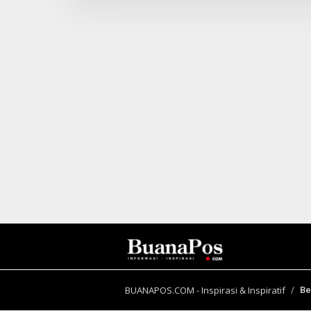
I
N
B
E
R
I
T
A
BUANAPOS.COM - Inspirasi & Inspiratif
Be