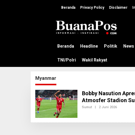
L
e
Beranda
Privacy Policy
Disclaimer
I
w
a
t
i
k
e
k
Beranda
Headline
Politik
News
o
n
TNI/Polri
Wakil Rakyat
t
e
n
Myanmar
Bobby Nasution Apre
Atmosfer Stadion Su
Sumut
|
2 Juni 2026
O
L
E
H
R
E
D