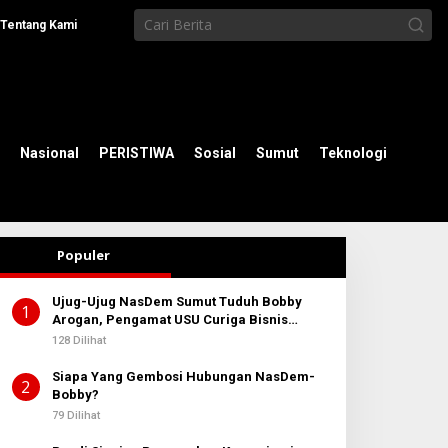
Tentang Kami
Nasional
PERISTIWA
Sosial
Sumut
Teknologi
Populer
Ujug-Ujug NasDem Sumut Tuduh Bobby
1
Arogan, Pengamat USU Curiga Bisnis
Reklame
128 Dilihat
Siapa Yang Gembosi Hubungan NasDem-
2
Bobby?
79 Dilihat