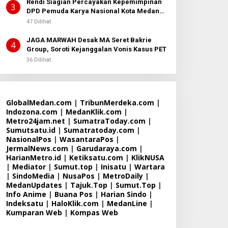
Rendi Siagian Percayakan Kepemimpinan
3
DPD Pemuda Karya Nasional Kota Medan
kepada Josef Sembiring
47 Dilihat
JAGA MARWAH Desak MA Seret Bakrie
4
Group, Soroti Kejanggalan Vonis Kasus PET
36 Dilihat
GlobalMedan.com
|
TribunMerdeka.com
|
Indozona.com
|
MedanKlik.com
|
Metro24jam.net
|
SumatraToday.com
|
Sumutsatu.id
|
Sumatratoday.com
|
NasionalPos
|
WasantaraPos
|
JermalNews.com
|
Garudaraya.com
|
HarianMetro.id
|
Ketiksatu.com
|
KlikNUSA
|
Mediator
|
Sumut.top
|
Inisatu
|
Wartara
|
SindoMedia
|
NusaPos
|
MetroDaily
|
MedanUpdates
|
Tajuk.Top
|
Sumut.Top
|
Info Anime
|
Buana Pos
|
Harian Sindo
|
Indeksatu
|
HaloKlik.com
|
MedanLine
|
Kumparan Web
|
Kompas Web