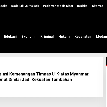
ndeks
Kode Etik Jurnalistik
Pedoman Media Siber
Redaksi
Sitemap
Edukasi
Ekonomi
Kriminal
Hukum
Kesehatan
Medan
siasi Kemenangan Timnas U19 atas Myanmar,
mut Dinilai Jadi Kekuatan Tambahan