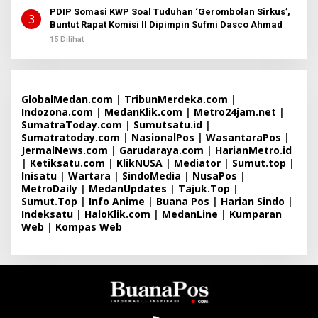
PDIP Somasi KWP Soal Tuduhan ‘Gerombolan Sirkus’,
3
Buntut Rapat Komisi II Dipimpin Sufmi Dasco Ahmad
15 Dilihat
GlobalMedan.com
|
TribunMerdeka.com
|
Indozona.com
|
MedanKlik.com
|
Metro24jam.net
|
SumatraToday.com
|
Sumutsatu.id
|
Sumatratoday.com
|
NasionalPos
|
WasantaraPos
|
JermalNews.com
|
Garudaraya.com
|
HarianMetro.id
|
Ketiksatu.com
|
KlikNUSA
|
Mediator
|
Sumut.top
|
Inisatu
|
Wartara
|
SindoMedia
|
NusaPos
|
MetroDaily
|
MedanUpdates
|
Tajuk.Top
|
Sumut.Top
|
Info Anime
|
Buana Pos
|
Harian Sindo
|
Indeksatu
|
HaloKlik.com
|
MedanLine
|
Kumparan
Web
|
Kompas Web