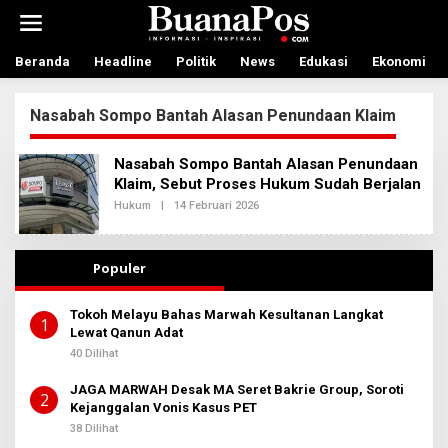
L
e
w
a
Beranda
Headline
Politik
News
Edukasi
Ekonomi
t
i
Nasabah Sompo Bantah Alasan Penundaan Klaim
k
e
k
Nasabah Sompo Bantah Alasan Penundaan
o
Klaim, Sebut Proses Hukum Sudah Berjalan
n
t
Hukum
|
14 Februari 2026
O
L
e
E
n
H
A
Populer
D
M
I
Tokoh Melayu Bahas Marwah Kesultanan Langkat
N
1
Lewat Qanun Adat
B
E
40 Dilihat
R
I
T
JAGA MARWAH Desak MA Seret Bakrie Group, Soroti
2
A
Kejanggalan Vonis Kasus PET
38 Dilihat