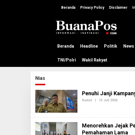
L
e
Beranda
Privacy Policy
Disclaimer
I
w
a
t
i
k
e
k
Beranda
Headline
Politik
News
o
n
TNI/Polri
Wakil Rakyat
t
e
n
Nias
Penuhi Janji Kampany
Sumut
|
13 Juli 2026
O
L
E
H
R
E
Menorehkan Jejak P
D
A
Pemahaman Lama
K