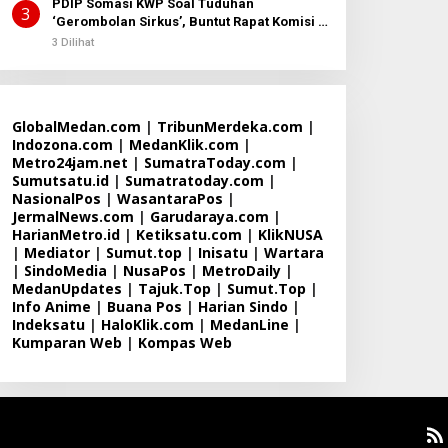
PDIP Somasi KWP Soal Tuduhan
3
‘Gerombolan Sirkus’, Buntut Rapat Komisi II
Dipimpin Sufmi Dasco Ahmad
3 Dilihat
GlobalMedan.com
|
TribunMerdeka.com
|
Indozona.com
|
MedanKlik.com
|
Metro24jam.net
|
SumatraToday.com
|
Sumutsatu.id
|
Sumatratoday.com
|
NasionalPos
|
WasantaraPos
|
JermalNews.com
|
Garudaraya.com
|
HarianMetro.id
|
Ketiksatu.com
|
KlikNUSA
|
Mediator
|
Sumut.top
|
Inisatu
|
Wartara
|
SindoMedia
|
NusaPos
|
MetroDaily
|
MedanUpdates
|
Tajuk.Top
|
Sumut.Top
|
Info Anime
|
Buana Pos
|
Harian Sindo
|
Indeksatu
|
HaloKlik.com
|
MedanLine
|
Kumparan Web
|
Kompas Web