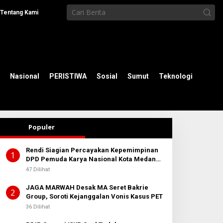
Tentang Kami
Nasional
PERISTIWA
Sosial
Sumut
Teknologi
Populer
Rendi Siagian Percayakan Kepemimpinan
1
DPD Pemuda Karya Nasional Kota Medan
kepada Josef Sembiring
47 Dilihat
JAGA MARWAH Desak MA Seret Bakrie
2
Group, Soroti Kejanggalan Vonis Kasus PET
36 Dilihat