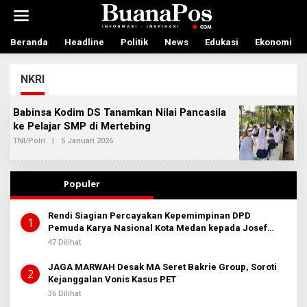
L
e
w
a
Beranda
Headline
Politik
News
Edukasi
Ekonomi
t
i
NKRI
k
e
k
Babinsa Kodim DS Tanamkan Nilai Pancasila
o
ke Pelajar SMP di Mertebing
n
t
TNI/Polri
|
5 Januari 2026
O
L
e
E
n
H
A
Populer
D
M
I
Rendi Siagian Percayakan Kepemimpinan DPD
N
1
Pemuda Karya Nasional Kota Medan kepada Josef
B
E
Sembiring
47 Dilihat
R
I
T
JAGA MARWAH Desak MA Seret Bakrie Group, Soroti
2
A
Kejanggalan Vonis Kasus PET
36 Dilihat