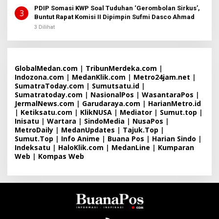
PDIP Somasi KWP Soal Tuduhan ‘Gerombolan Sirkus’,
3
Buntut Rapat Komisi II Dipimpin Sufmi Dasco Ahmad
3 Dilihat
GlobalMedan.com
|
TribunMerdeka.com
|
Indozona.com
|
MedanKlik.com
|
Metro24jam.net
|
SumatraToday.com
|
Sumutsatu.id
|
Sumatratoday.com
|
NasionalPos
|
WasantaraPos
|
JermalNews.com
|
Garudaraya.com
|
HarianMetro.id
|
Ketiksatu.com
|
KlikNUSA
|
Mediator
|
Sumut.top
|
Inisatu
|
Wartara
|
SindoMedia
|
NusaPos
|
MetroDaily
|
MedanUpdates
|
Tajuk.Top
|
Sumut.Top
|
Info Anime
|
Buana Pos
|
Harian Sindo
|
Indeksatu
|
HaloKlik.com
|
MedanLine
|
Kumparan
Web
|
Kompas Web