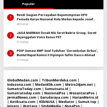
2
H
Populer
A
D
M
Rendi Siagian Percayakan Kepemimpinan DPD
I
1
Pemuda Karya Nasional Kota Medan kepada Josef
N
B
Sembiring
48 Dilihat
E
R
JAGA MARWAH Desak MA Seret Bakrie Group, Soroti
I
2
T
Kejanggalan Vonis Kasus PET
A
37 Dilihat
PDIP Somasi KWP Soal Tuduhan ‘Gerombolan Sirkus’,
3
Buntut Rapat Komisi II Dipimpin Sufmi Dasco Ahmad
12 Dilihat
GlobalMedan.com
|
TribunMerdeka.com
|
Indozona.com
|
MedanKlik.com
|
Metro24jam.net
|
SumatraToday.com
|
Sumutsatu.id
|
Sumatratoday.com
|
NasionalPos
|
WasantaraPos
|
JermalNews.com
|
Garudaraya.com
|
HarianMetro.id
|
Ketiksatu.com
|
KlikNUSA
|
Mediator
|
Sumut.top
|
Inisatu
|
Wartara
|
SindoMedia
|
NusaPos
|