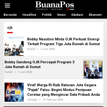
L
e
w
a
Beranda
Headline
Politik
News
Edukasi
Ekonomi
t
i
ojk
k
e
k
Bobby Nasution Minta OJK Perkuat Sinergi
o
Terkait Program Tiga Juta Rumah di Sumut
n
t
Sumut
|
3 Juni 2026
O
L
e
E
n
H
Bobby Gandeng OJK Percepat Program 3
R
E
Juta Rumah di Sumut
D
Sumut
|
3 Juni 2026
O
A
L
K
E
S
H
I
Viral! Warga RI Raib Ratusan Juta Gegara
R
2
E
“Pajak” Palsu: Begini Modus Penipuan
D
Coretax yang Mengincar Data Pribadi Anda
A
K
Lifestyle
|
21 Februari 2026
O
S
L
I
E