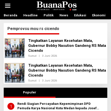
L
e
w
a
Beranda
Headline
Politik
News
Edukasi
Ekonomi
t
i
Pemprovsu mou rs cicendo
k
e
k
Tingkatkan Layanan Kesehatan Mata,
o
Gubernur Bobby Nasution Gandeng RS Mata
n
Cicendo
t
e
Sumut
|
3 Juni 2026
O
n
L
E
Tingkatkan Layanan Kesehatan Mata,
H
Gubernur Bobby Nasution Gandeng RS Mata
A
D
Cicendo
M
I
Sumut
|
3 Juni 2026
O
N
L
B
E
E
H
Populer
R
A
I
D
T
M
Rendi Siagian Percayakan Kepemimpinan DPD
A
I
1
Pemuda Karya Nasional Kota Medan kepada Josef
N