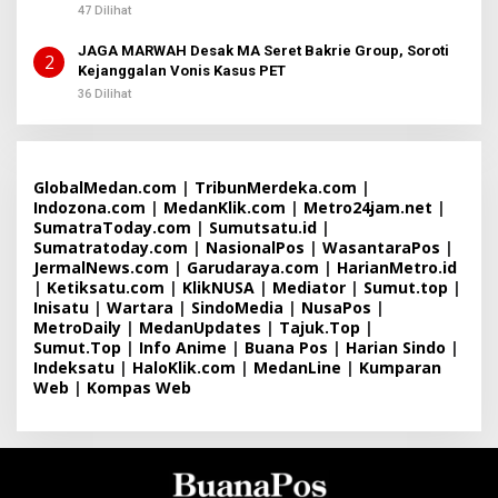
B
Sembiring
47 Dilihat
E
R
JAGA MARWAH Desak MA Seret Bakrie Group, Soroti
I
2
T
Kejanggalan Vonis Kasus PET
A
36 Dilihat
GlobalMedan.com
|
TribunMerdeka.com
|
Indozona.com
|
MedanKlik.com
|
Metro24jam.net
|
SumatraToday.com
|
Sumutsatu.id
|
Sumatratoday.com
|
NasionalPos
|
WasantaraPos
|
JermalNews.com
|
Garudaraya.com
|
HarianMetro.id
|
Ketiksatu.com
|
KlikNUSA
|
Mediator
|
Sumut.top
|
Inisatu
|
Wartara
|
SindoMedia
|
NusaPos
|
MetroDaily
|
MedanUpdates
|
Tajuk.Top
|
Sumut.Top
|
Info Anime
|
Buana Pos
|
Harian Sindo
|
Indeksatu
|
HaloKlik.com
|
MedanLine
|
Kumparan
Web
|
Kompas Web