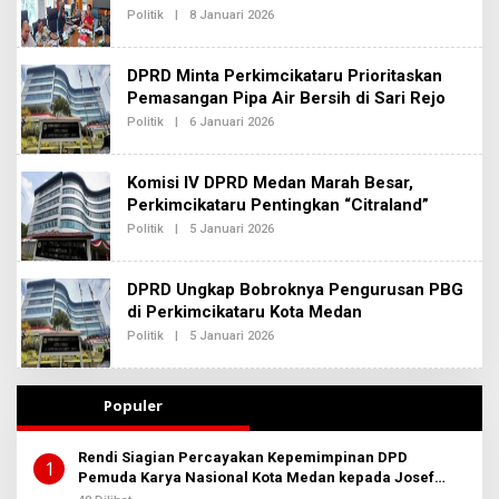
D
Politik
|
8 Januari 2026
O
A
L
K
E
S
H
I
DPRD Minta Perkimcikataru Prioritaskan
R
2
E
Pemasangan Pipa Air Bersih di Sari Rejo
D
Politik
|
6 Januari 2026
O
A
L
K
E
S
H
I
Komisi IV DPRD Medan Marah Besar,
R
2
E
Perkimcikataru Pentingkan “Citraland”
D
Politik
|
5 Januari 2026
O
A
L
K
E
S
H
I
DPRD Ungkap Bobroknya Pengurusan PBG
R
2
E
di Perkimcikataru Kota Medan
D
Politik
|
5 Januari 2026
O
A
L
K
E
S
H
I
R
2
Populer
E
D
A
Rendi Siagian Percayakan Kepemimpinan DPD
K
1
Pemuda Karya Nasional Kota Medan kepada Josef
S
I
Sembiring