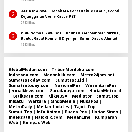
48 Dilihat
2
JAGA MARWAH Desak MA Seret Bakrie Group, Soroti
2
Kejanggalan Vonis Kasus PET
37 Dilihat
PDIP Somasi KWP Soal Tuduhan ‘Gerombolan Sirkus’,
3
Buntut Rapat Komisi II Dipimpin Sufmi Dasco Ahmad
12 Dilihat
GlobalMedan.com
|
TribunMerdeka.com
|
Indozona.com
|
MedanKlik.com
|
Metro24jam.net
|
SumatraToday.com
|
Sumutsatu.id
|
Sumatratoday.com
|
NasionalPos
|
WasantaraPos
|
JermalNews.com
|
Garudaraya.com
|
HarianMetro.id
|
Ketiksatu.com
|
KlikNUSA
|
Mediator
|
Sumut.top
|
Inisatu
|
Wartara
|
SindoMedia
|
NusaPos
|
MetroDaily
|
MedanUpdates
|
Tajuk.Top
|
Sumut.Top
|
Info Anime
|
Buana Pos
|
Harian Sindo
|
Indeksatu
|
HaloKlik.com
|
MedanLine
|
Kumparan
Web
|
Kompas Web