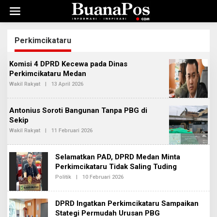
L
e
w
a
t
Perkimcikataru
i
k
Komisi 4 DPRD Kecewa pada Dinas
e
k
Perkimcikataru Medan
o
Wakil Rakyat
|
13 April 2026
O
n
L
E
t
H
e
Antonius Soroti Bangunan Tanpa PBG di
R
n
E
Sekip
D
Wakil Rakyat
|
11 Februari 2026
O
A
L
K
E
S
H
I
Selamatkan PAD, DPRD Medan Minta
R
2
E
Perkimcikataru Tidak Saling Tuding
D
Politik
|
10 Februari 2026
O
A
L
K
E
S
H
I
DPRD Ingatkan Perkimcikataru Sampaikan
R
2
E
Stategi Permudah Urusan PBG