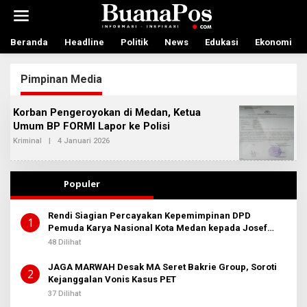
L
e
w
a
Beranda
Headline
Politik
News
Edukasi
Ekonomi
t
i
Pimpinan Media
k
e
k
Korban Pengeroyokan di Medan, Ketua
o
Umum BP FORMI Lapor ke Polisi
n
t
Kriminal
|
4 Januari 2026
O
L
e
E
n
H
A
Populer
D
M
I
Rendi Siagian Percayakan Kepemimpinan DPD
N
1
Pemuda Karya Nasional Kota Medan kepada Josef
B
E
Sembiring
48 Dilihat
R
I
T
JAGA MARWAH Desak MA Seret Bakrie Group, Soroti
2
A
Kejanggalan Vonis Kasus PET
37 Dilihat