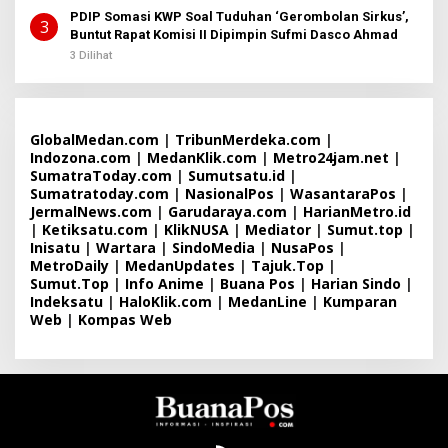
PDIP Somasi KWP Soal Tuduhan ‘Gerombolan Sirkus’,
3
Buntut Rapat Komisi II Dipimpin Sufmi Dasco Ahmad
3 Dilihat
GlobalMedan.com
|
TribunMerdeka.com
|
Indozona.com
|
MedanKlik.com
|
Metro24jam.net
|
SumatraToday.com
|
Sumutsatu.id
|
Sumatratoday.com
|
NasionalPos
|
WasantaraPos
|
JermalNews.com
|
Garudaraya.com
|
HarianMetro.id
|
Ketiksatu.com
|
KlikNUSA
|
Mediator
|
Sumut.top
|
Inisatu
|
Wartara
|
SindoMedia
|
NusaPos
|
MetroDaily
|
MedanUpdates
|
Tajuk.Top
|
Sumut.Top
|
Info Anime
|
Buana Pos
|
Harian Sindo
|
Indeksatu
|
HaloKlik.com
|
MedanLine
|
Kumparan
Web
|
Kompas Web