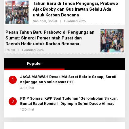
B
Tahun Baru di Tenda Pengungsi, Prabowo
A
E
D
Ajak Bobby dan Gus Irawan Selalu Ada
R
M
I
untuk Korban Bencana
I
T
N
Nasional
,
Sosial
|
1 Januari 2026
A
O
B
L
E
E
Pesan Tahun Baru Prabowo di Pengungsian
R
H
I
Sumut: Sinergi Pemerintah Pusat dan
A
T
D
Daerah Hadir untuk Korban Bencana
A
M
I
Politik
|
1 Januari 2026
O
N
L
B
E
E
H
Populer
R
A
I
D
T
M
JAGA MARWAH Desak MA Seret Bakrie Group, Soroti
A
I
1
Kejanggalan Vonis Kasus PET
N
B
37 Dilihat
E
R
PDIP Somasi KWP Soal Tuduhan ‘Gerombolan Sirkus’,
I
2
T
Buntut Rapat Komisi II Dipimpin Sufmi Dasco Ahmad
A
12 Dilihat