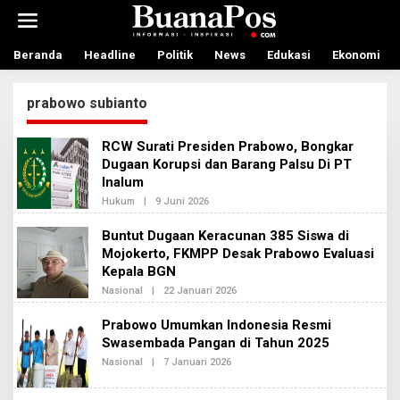
L
e
w
a
Beranda
Headline
Politik
News
Edukasi
Ekonomi
t
i
prabowo subianto
k
e
k
RCW Surati Presiden Prabowo, Bongkar
o
Dugaan Korupsi dan Barang Palsu Di PT
n
Inalum
t
e
Hukum
|
9 Juni 2026
O
n
L
E
Buntut Dugaan Keracunan 385 Siswa di
H
Mojokerto, FKMPP Desak Prabowo Evaluasi
A
D
Kepala BGN
M
I
Nasional
|
22 Januari 2026
O
N
L
B
E
Prabowo Umumkan Indonesia Resmi
E
H
R
Swasembada Pangan di Tahun 2025
A
I
D
Nasional
|
7 Januari 2026
O
T
M
L
A
I
E
N
H