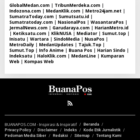
GlobalMedan.com
|
TribunMerdeka.com
|
Indozona.com
|
MedanKlik.com
|
Metro24jam.net
|
SumatraToday.com
|
Sumutsatu.id
|
Sumatratoday.com
|
NasionalPos
|
WasantaraPos
|
JermalNews.com
|
Garudaraya.com
|
HarianMetro.id
|
Ketiksatu.com
|
KlikNUSA
|
Mediator
|
Sumut.top
|
Inisatu
|
Wartara
|
SindoMedia
|
NusaPos
|
MetroDaily
|
MedanUpdates
|
Tajuk.Top
|
Sumut.Top
|
Info Anime
|
Buana Pos
|
Harian Sindo
|
Indeksatu
|
HaloKlik.com
|
MedanLine
|
Kumparan
Web
|
Kompas Web
BUANAPOS.COM - Inspirasi & Inspiratif
Beranda
Privacy Policy
Disclaimer
Indeks
Kode Etik Jurnalistik
Pedoman Media Siber
Redaksi
Sitemap
Tentang Kami