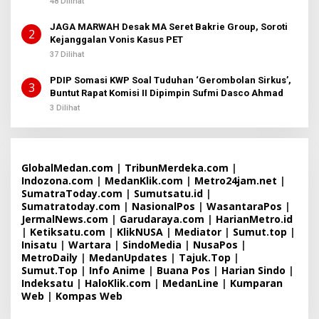
48 Dilihat
2
JAGA MARWAH Desak MA Seret Bakrie Group, Soroti
2
Kejanggalan Vonis Kasus PET
37 Dilihat
PDIP Somasi KWP Soal Tuduhan ‘Gerombolan Sirkus’,
3
Buntut Rapat Komisi II Dipimpin Sufmi Dasco Ahmad
3 Dilihat
GlobalMedan.com
|
TribunMerdeka.com
|
Indozona.com
|
MedanKlik.com
|
Metro24jam.net
|
SumatraToday.com
|
Sumutsatu.id
|
Sumatratoday.com
|
NasionalPos
|
WasantaraPos
|
JermalNews.com
|
Garudaraya.com
|
HarianMetro.id
|
Ketiksatu.com
|
KlikNUSA
|
Mediator
|
Sumut.top
|
Inisatu
|
Wartara
|
SindoMedia
|
NusaPos
|
MetroDaily
|
MedanUpdates
|
Tajuk.Top
|
Sumut.Top
|
Info Anime
|
Buana Pos
|
Harian Sindo
|
Indeksatu
|
HaloKlik.com
|
MedanLine
|
Kumparan
Web
|
Kompas Web