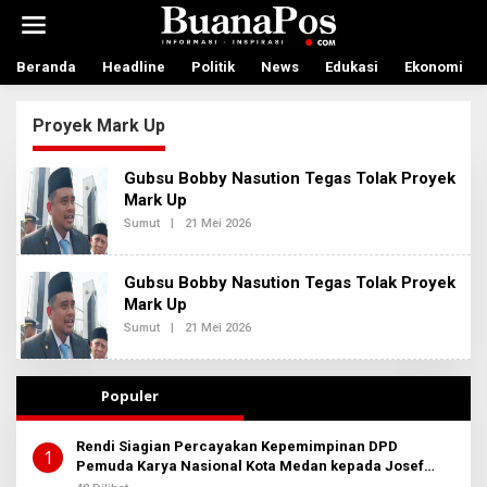
L
e
w
a
Beranda
Headline
Politik
News
Edukasi
Ekonomi
t
i
Proyek Mark Up
k
e
k
Gubsu Bobby Nasution Tegas Tolak Proyek
o
Mark Up
n
t
Sumut
|
21 Mei 2026
O
L
e
E
n
H
Gubsu Bobby Nasution Tegas Tolak Proyek
A
D
Mark Up
M
Sumut
|
21 Mei 2026
O
I
L
N
E
B
H
E
R
R
Populer
E
I
D
T
A
A
Rendi Siagian Percayakan Kepemimpinan DPD
K
1
Pemuda Karya Nasional Kota Medan kepada Josef
S
I
Sembiring