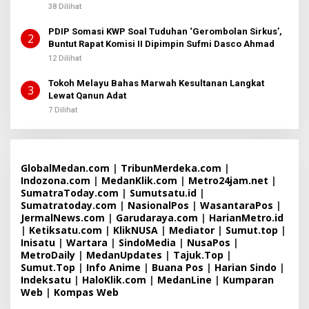
S
38 Dilihat
I
2
PDIP Somasi KWP Soal Tuduhan ‘Gerombolan Sirkus’,
2
Buntut Rapat Komisi II Dipimpin Sufmi Dasco Ahmad
12 Dilihat
Tokoh Melayu Bahas Marwah Kesultanan Langkat
3
Lewat Qanun Adat
7 Dilihat
GlobalMedan.com
|
TribunMerdeka.com
|
Indozona.com
|
MedanKlik.com
|
Metro24jam.net
|
SumatraToday.com
|
Sumutsatu.id
|
Sumatratoday.com
|
NasionalPos
|
WasantaraPos
|
JermalNews.com
|
Garudaraya.com
|
HarianMetro.id
|
Ketiksatu.com
|
KlikNUSA
|
Mediator
|
Sumut.top
|
Inisatu
|
Wartara
|
SindoMedia
|
NusaPos
|
MetroDaily
|
MedanUpdates
|
Tajuk.Top
|
Sumut.Top
|
Info Anime
|
Buana Pos
|
Harian Sindo
|
Indeksatu
|
HaloKlik.com
|
MedanLine
|
Kumparan
Web
|
Kompas Web