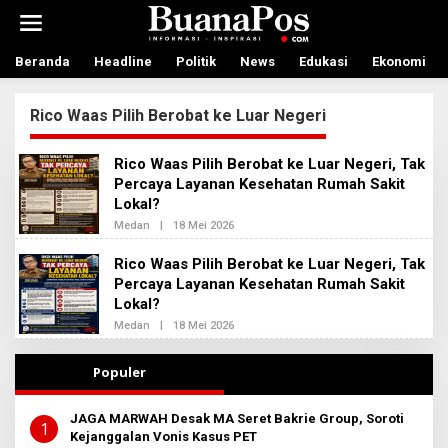
L
e
w
a
Beranda
Headline
Politik
News
Edukasi
Ekonomi
t
i
Rico Waas Pilih Berobat ke Luar Negeri
k
e
k
Rico Waas Pilih Berobat ke Luar Negeri, Tak
o
Percaya Layanan Kesehatan Rumah Sakit
n
Lokal?
t
e
Medan
|
18 Mei 2026
O
n
L
E
Rico Waas Pilih Berobat ke Luar Negeri, Tak
H
Percaya Layanan Kesehatan Rumah Sakit
A
D
Lokal?
M
I
Medan
|
18 Mei 2026
O
N
L
B
E
E
H
Populer
R
R
I
E
T
D
JAGA MARWAH Desak MA Seret Bakrie Group, Soroti
A
A
1
Kejanggalan Vonis Kasus PET
K