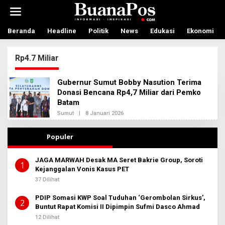
L
e
w
a
Beranda
Headline
Politik
News
Edukasi
Ekonomi
t
i
Rp4.7 Miliar
k
e
k
Gubernur Sumut Bobby Nasution Terima
o
Donasi Bencana Rp4,7 Miliar dari Pemko
n
Batam
t
e
Sumut
|
8 Januari 2026
O
n
L
E
H
Populer
A
D
M
JAGA MARWAH Desak MA Seret Bakrie Group, Soroti
I
1
Kejanggalan Vonis Kasus PET
N
B
37 Dilihat
E
R
PDIP Somasi KWP Soal Tuduhan ‘Gerombolan Sirkus’,
I
2
T
Buntut Rapat Komisi II Dipimpin Sufmi Dasco Ahmad
A
12 Dilihat