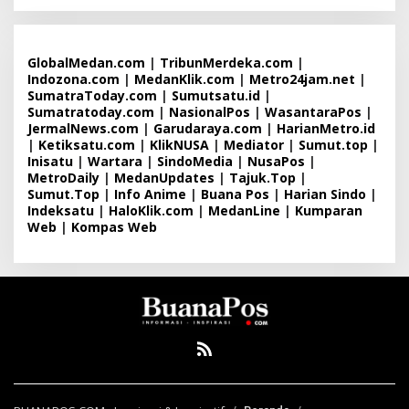
GlobalMedan.com
|
TribunMerdeka.com
|
Indozona.com
|
MedanKlik.com
|
Metro24jam.net
|
SumatraToday.com
|
Sumutsatu.id
|
Sumatratoday.com
|
NasionalPos
|
WasantaraPos
|
JermalNews.com
|
Garudaraya.com
|
HarianMetro.id
|
Ketiksatu.com
|
KlikNUSA
|
Mediator
|
Sumut.top
|
Inisatu
|
Wartara
|
SindoMedia
|
NusaPos
|
MetroDaily
|
MedanUpdates
|
Tajuk.Top
|
Sumut.Top
|
Info Anime
|
Buana Pos
|
Harian Sindo
|
Indeksatu
|
HaloKlik.com
|
MedanLine
|
Kumparan
Web
|
Kompas Web