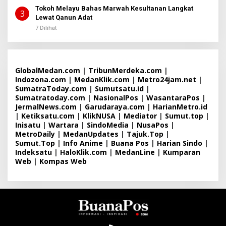
Tokoh Melayu Bahas Marwah Kesultanan Langkat
3
Lewat Qanun Adat
7 Dilihat
GlobalMedan.com
|
TribunMerdeka.com
|
Indozona.com
|
MedanKlik.com
|
Metro24jam.net
|
SumatraToday.com
|
Sumutsatu.id
|
Sumatratoday.com
|
NasionalPos
|
WasantaraPos
|
JermalNews.com
|
Garudaraya.com
|
HarianMetro.id
|
Ketiksatu.com
|
KlikNUSA
|
Mediator
|
Sumut.top
|
Inisatu
|
Wartara
|
SindoMedia
|
NusaPos
|
MetroDaily
|
MedanUpdates
|
Tajuk.Top
|
Sumut.Top
|
Info Anime
|
Buana Pos
|
Harian Sindo
|
Indeksatu
|
HaloKlik.com
|
MedanLine
|
Kumparan
Web
|
Kompas Web