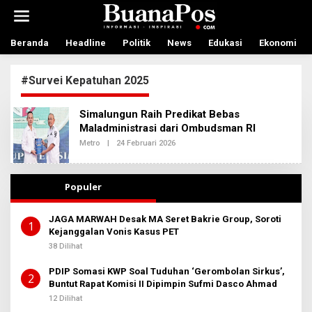
L
e
w
a
Beranda
Headline
Politik
News
Edukasi
Ekonomi
t
i
#Survei Kepatuhan 2025
k
e
k
Simalungun Raih Predikat Bebas
o
Maladministrasi dari Ombudsman RI
n
t
Metro
|
24 Februari 2026
O
L
e
E
n
H
A
Populer
D
M
I
JAGA MARWAH Desak MA Seret Bakrie Group, Soroti
N
1
Kejanggalan Vonis Kasus PET
B
E
38 Dilihat
R
I
T
PDIP Somasi KWP Soal Tuduhan ‘Gerombolan Sirkus’,
2
A
Buntut Rapat Komisi II Dipimpin Sufmi Dasco Ahmad
12 Dilihat