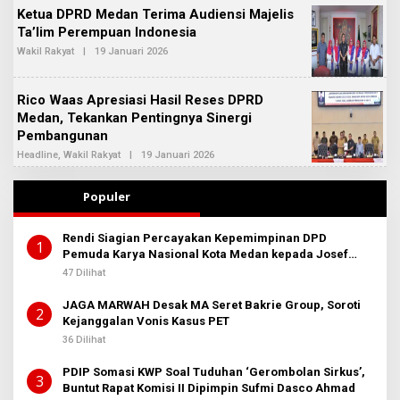
H
S
Ketua DPRD Medan Terima Audiensi Majelis
R
I
E
Ta’lim Perempuan Indonesia
2
D
Wakil Rakyat
|
19 Januari 2026
O
A
L
K
E
S
H
I
Rico Waas Apresiasi Hasil Reses DPRD
R
2
E
Medan, Tekankan Pentingnya Sinergi
D
Pembangunan
A
K
Headline
,
Wakil Rakyat
|
19 Januari 2026
O
S
L
I
E
2
H
Populer
A
D
M
Rendi Siagian Percayakan Kepemimpinan DPD
I
1
Pemuda Karya Nasional Kota Medan kepada Josef
N
B
Sembiring
47 Dilihat
E
R
JAGA MARWAH Desak MA Seret Bakrie Group, Soroti
I
2
T
Kejanggalan Vonis Kasus PET
A
36 Dilihat
PDIP Somasi KWP Soal Tuduhan ‘Gerombolan Sirkus’,
3
Buntut Rapat Komisi II Dipimpin Sufmi Dasco Ahmad