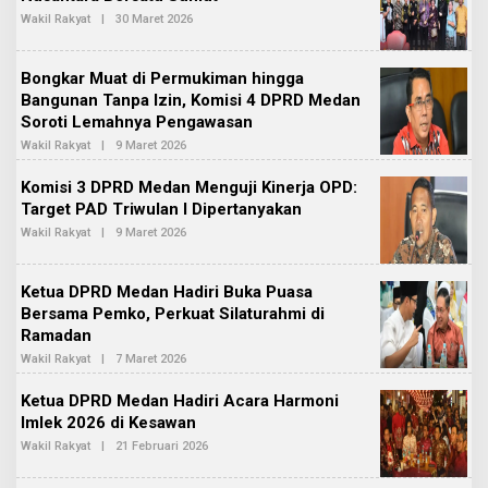
E
Wakil Rakyat
|
30 Maret 2026
O
D
L
A
E
K
H
S
Bongkar Muat di Permukiman hingga
R
I
E
Bangunan Tanpa Izin, Komisi 4 DPRD Medan
2
D
Soroti Lemahnya Pengawasan
A
K
Wakil Rakyat
|
9 Maret 2026
O
S
L
I
E
Komisi 3 DPRD Medan Menguji Kinerja OPD:
2
H
Target PAD Triwulan I Dipertanyakan
R
E
Wakil Rakyat
|
9 Maret 2026
O
D
L
A
E
K
H
S
Ketua DPRD Medan Hadiri Buka Puasa
R
I
E
Bersama Pemko, Perkuat Silaturahmi di
2
D
Ramadan
A
K
Wakil Rakyat
|
7 Maret 2026
O
S
L
I
E
Ketua DPRD Medan Hadiri Acara Harmoni
2
H
Imlek 2026 di Kesawan
R
E
Wakil Rakyat
|
21 Februari 2026
O
D
L
A
E
K