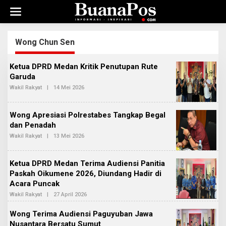
L
e
w
a
t
Wong Chun Sen
i
k
Ketua DPRD Medan Kritik Penutupan Rute
e
k
Garuda
o
Wakil Rakyat
|
14 Mei 2026
O
n
L
E
t
H
e
Wong Apresiasi Polrestabes Tangkap Begal
R
n
E
dan Penadah
D
Wakil Rakyat
|
13 Mei 2026
O
A
L
K
E
S
H
I
Ketua DPRD Medan Terima Audiensi Panitia
R
2
E
Paskah Oikumene 2026, Diundang Hadir di
D
Acara Puncak
A
K
Wakil Rakyat
|
27 April 2026
O
S
L
I
E
Wong Terima Audiensi Paguyuban Jawa
2
H
Nusantara Bersatu Sumut
R