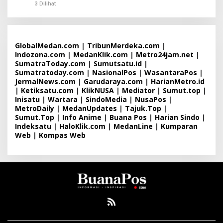
3 Dilihat
GlobalMedan.com
|
TribunMerdeka.com
|
Indozona.com
|
MedanKlik.com
|
Metro24jam.net
|
SumatraToday.com
|
Sumutsatu.id
|
Sumatratoday.com
|
NasionalPos
|
WasantaraPos
|
JermalNews.com
|
Garudaraya.com
|
HarianMetro.id
|
Ketiksatu.com
|
KlikNUSA
|
Mediator
|
Sumut.top
|
Inisatu
|
Wartara
|
SindoMedia
|
NusaPos
|
MetroDaily
|
MedanUpdates
|
Tajuk.Top
|
Sumut.Top
|
Info Anime
|
Buana Pos
|
Harian Sindo
|
Indeksatu
|
HaloKlik.com
|
MedanLine
|
Kumparan
Web
|
Kompas Web