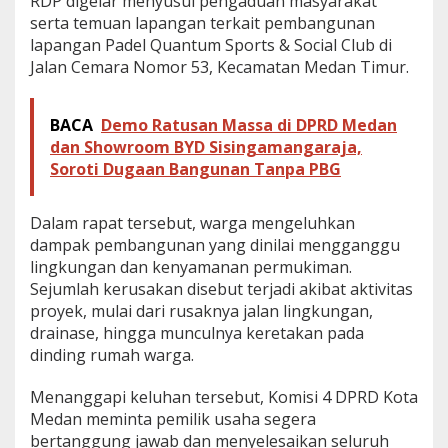
RDP digelar menyusul pengaduan masyarakat
W
serta temuan lapangan terkait pembangunan
a
lapangan Padel Quantum Sports & Social Club di
r
Jalan Cemara Nomor 53, Kecamatan Medan Timur.
g
a
BACA
Demo Ratusan Massa di DPRD Medan
dan Showroom BYD Sisingamangaraja,
Soroti Dugaan Bangunan Tanpa PBG
Dalam rapat tersebut, warga mengeluhkan
dampak pembangunan yang dinilai mengganggu
lingkungan dan kenyamanan permukiman.
Sejumlah kerusakan disebut terjadi akibat aktivitas
proyek, mulai dari rusaknya jalan lingkungan,
drainase, hingga munculnya keretakan pada
dinding rumah warga.
Menanggapi keluhan tersebut, Komisi 4 DPRD Kota
Medan meminta pemilik usaha segera
bertanggung jawab dan menyelesaikan seluruh