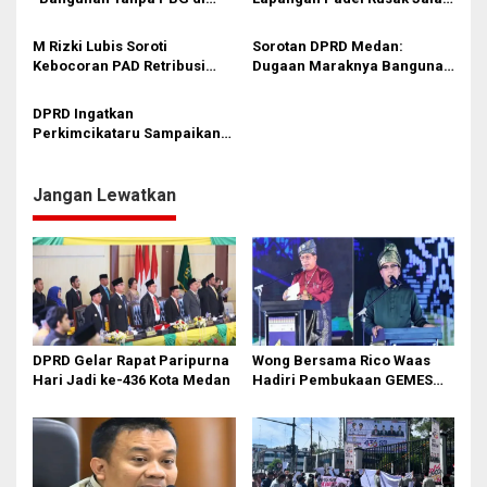
Medan Langsung Segel!” – 3
hingga Rumah Warga
p
Rumah Mewah Diamuk
M Rizki Lubis Soroti
Sorotan DPRD Medan:
o
Satpol PP
Kebocoran PAD Retribusi
Dugaan Maraknya Bangunan
s
PBG
Tanpa PBG, Komisi 4 Desak
Penindakan Tegas
DPRD Ingatkan
Perkimcikataru Sampaikan
Stategi Permudah Urusan
PBG
Jangan Lewatkan
DPRD Gelar Rapat Paripurna
Wong Bersama Rico Waas
Hari Jadi ke-436 Kota Medan
Hadiri Pembukaan GEMES
2026