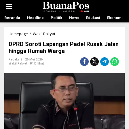
L
e
w
a
Beranda
Headline
Politik
News
Edukasi
Ekonomi
t
i
k
Homepage
/
Wakil Rakyat
D
e
P
DPRD Soroti Lapangan Padel Rusak Jalan
k
R
o
D
hingga Rumah Warga
n
S
t
o
Redaksi2
26 Mei 2026
Wakil Rakyat
84 Dilihat
e
r
n
o
t
i
L
a
p
a
n
g
a
n
P