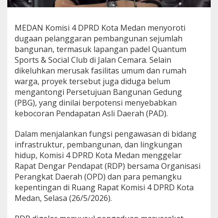
a
d
e
MEDAN Komisi 4 DPRD Kota Medan menyoroti
l
dugaan pelanggaran pembangunan sejumlah
R
bangunan, termasuk lapangan padel Quantum
u
s
Sports & Social Club di Jalan Cemara. Selain
a
dikeluhkan merusak fasilitas umum dan rumah
k
warga, proyek tersebut juga diduga belum
J
mengantongi Persetujuan Bangunan Gedung
a
(PBG), yang dinilai berpotensi menyebabkan
l
a
kebocoran Pendapatan Asli Daerah (PAD).
n
h
Dalam menjalankan fungsi pengawasan di bidang
i
infrastruktur, pembangunan, dan lingkungan
n
hidup, Komisi 4 DPRD Kota Medan menggelar
g
g
Rapat Dengar Pendapat (RDP) bersama Organisasi
a
Perangkat Daerah (OPD) dan para pemangku
R
kepentingan di Ruang Rapat Komisi 4 DPRD Kota
u
Medan, Selasa (26/5/2026).
m
a
h