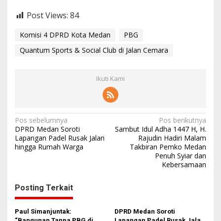
Post Views:
84
Komisi 4 DPRD Kota Medan
PBG
Quantum Sports & Social Club di Jalan Cemara
Ikuti Kami
N
Pos sebelumnya
Pos berikutnya
DPRD Medan Soroti
Sambut Idul Adha 1447 H, H.
a
Lapangan Padel Rusak Jalan
Rajudin Hadiri Malam
hingga Rumah Warga
Takbiran Pemko Medan
v
Penuh Syiar dan
i
Kebersamaan
g
Posting Terkait
a
s
Paul Simanjuntak:
DPRD Medan Soroti
i
“Bangunan Tanpa PBG di
Lapangan Padel Rusak Jalan