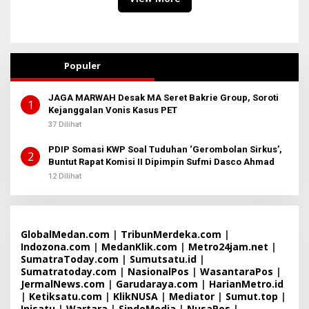
Populer
JAGA MARWAH Desak MA Seret Bakrie Group, Soroti
1
Kejanggalan Vonis Kasus PET
37 Dilihat
PDIP Somasi KWP Soal Tuduhan ‘Gerombolan Sirkus’,
2
Buntut Rapat Komisi II Dipimpin Sufmi Dasco Ahmad
12 Dilihat
GlobalMedan.com
|
TribunMerdeka.com
|
Indozona.com
|
MedanKlik.com
|
Metro24jam.net
|
SumatraToday.com
|
Sumutsatu.id
|
Sumatratoday.com
|
NasionalPos
|
WasantaraPos
|
JermalNews.com
|
Garudaraya.com
|
HarianMetro.id
|
Ketiksatu.com
|
KlikNUSA
|
Mediator
|
Sumut.top
|
Inisatu
|
Wartara
|
SindoMedia
|
NusaPos
|