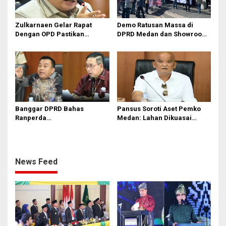
Zulkarnaen Gelar Rapat
Demo Ratusan Massa di
Dengan OPD Pastikan
DPRD Medan dan Showroom
Bandar Selamat Bebas
BYD Sisingamangaraja,
Banjir
Soroti Dugaan Bangunan
Tanpa PBG
Banggar DPRD Bahas
Pansus Soroti Aset Pemko
Ranperda
Medan: Lahan Dikuasai
Pertanggungjawaban APBD
Warga, Mobil Mangkrak
2025
News Feed