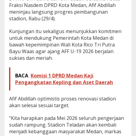
Fraksi Nasdem DPRD Kota Medan, Afif Abdillah
p
u
meninjau langsung progres pembangunan
n
stadion, Rabu (29/4).
g
M
Kunjungan itu sekaligus menunjukkan komitmen
e
untuk mendukung Pemerintah Kota Medan di
i
bawah kepemimpinan Wali Kota Rico Tri Putra
Bayu Waas agar ajang AFF U-19 2026 berjalan
sukses dan meriah.
BACA
Komisi 1 DPRD Medan Kaji
Pengangkatan Kepling dan Aset Daerah
Afif Abdillah optimistis proses renovasi stadion
akan selesai sesuai target.
"Kita harapkan pada Mei 2026 seluruh pengerjaan
sudah rampung. Stadion Teladan akan kembali
menjadi kebanggaan masyarakat Medan, markas