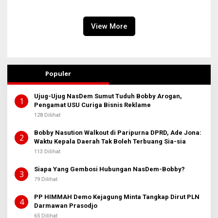
2025
View More
Populer
Ujug-Ujug NasDem Sumut Tuduh Bobby Arogan,
1
Pengamat USU Curiga Bisnis Reklame
128 Dilihat
Bobby Nasution Walkout di Paripurna DPRD, Ade Jona:
2
Waktu Kepala Daerah Tak Boleh Terbuang Sia-sia
113 Dilihat
Siapa Yang Gembosi Hubungan NasDem-Bobby?
3
79 Dilihat
PP HIMMAH Demo Kejagung Minta Tangkap Dirut PLN
4
Darmawan Prasodjo
65 Dilihat