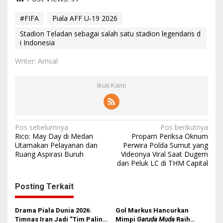
#FIFA
Piala AFF U-19 2026
Stadion Teladan sebagai salah satu stadion legendaris d
i Indonesia
Writer: Amsal
Ikuti Kami
N
Pos sebelumnya
Pos berikutnya
Rico: May Day di Medan
Propam Periksa Oknum
a
Utamakan Pelayanan dan
Perwira Polda Sumut yang
Ruang Aspirasi Buruh
Videonya Viral Saat Dugem
v
dan Peluk LC di THM Capital
i
g
Posting Terkait
a
s
Drama Piala Dunia 2026:
Gol Markus Hancurkan
Timnas Iran Jadi “Tim Paling
Mimpi
Garuda Muda
Raih