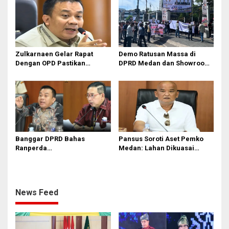
Zulkarnaen Gelar Rapat
Demo Ratusan Massa di
Dengan OPD Pastikan
DPRD Medan dan Showroom
Bandar Selamat Bebas
BYD Sisingamangaraja,
Banjir
Soroti Dugaan Bangunan
Tanpa PBG
Banggar DPRD Bahas
Pansus Soroti Aset Pemko
Ranperda
Medan: Lahan Dikuasai
Pertanggungjawaban APBD
Warga, Mobil Mangkrak
2025
News Feed