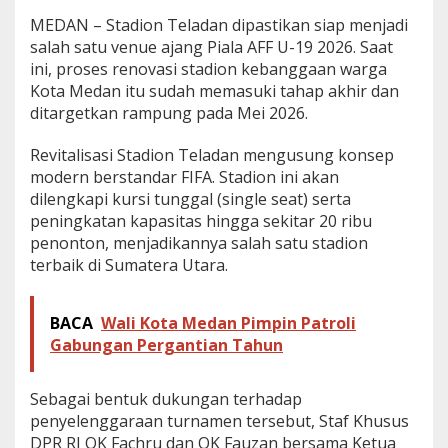
a
MEDAN – Stadion Teladan dipastikan siap menjadi
r
salah satu venue ajang Piala AFF U-19 2026. Saat
A
ini, proses renovasi stadion kebanggaan warga
F
F
Kota Medan itu sudah memasuki tahap akhir dan
U
ditargetkan rampung pada Mei 2026.
-
1
Revitalisasi Stadion Teladan mengusung konsep
9
modern berstandar FIFA. Stadion ini akan
2
0
dilengkapi kursi tunggal (single seat) serta
2
peningkatan kapasitas hingga sekitar 20 ribu
6
penonton, menjadikannya salah satu stadion
,
terbaik di Sumatera Utara.
R
e
n
BACA
Wali Kota Medan Pimpin Patroli
o
v
Gabungan Pergantian Tahun
a
s
i
Sebagai bentuk dukungan terhadap
R
penyelenggaraan turnamen tersebut, Staf Khusus
a
DPR RI OK Fachru dan OK Fauzan bersama Ketua
m