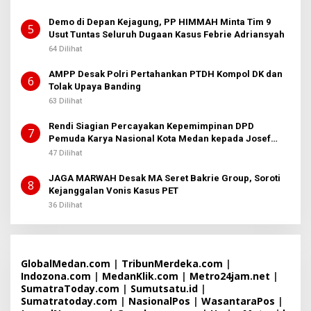
Demo di Depan Kejagung, PP HIMMAH Minta Tim 9
5
Usut Tuntas Seluruh Dugaan Kasus Febrie Adriansyah
64 Dilihat
AMPP Desak Polri Pertahankan PTDH Kompol DK dan
6
Tolak Upaya Banding
63 Dilihat
Rendi Siagian Percayakan Kepemimpinan DPD
7
Pemuda Karya Nasional Kota Medan kepada Josef
Sembiring
47 Dilihat
JAGA MARWAH Desak MA Seret Bakrie Group, Soroti
8
Kejanggalan Vonis Kasus PET
36 Dilihat
GlobalMedan.com
|
TribunMerdeka.com
|
Indozona.com
|
MedanKlik.com
|
Metro24jam.net
|
SumatraToday.com
|
Sumutsatu.id
|
Sumatratoday.com
|
NasionalPos
|
WasantaraPos
|