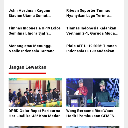
i
Tertindas”, Dipaksa Bolak-
Juara Piala AFF U-19
Balik 27 Menit ke Meksiko!
p
John Herdman Kagumi
Ribuan Suporter Timnas
Stadion Utama Sumut:
Nyanyikan Lagu Terima
o
Beautiful Stadium
!
Kasih untuk Bobby Nasution
s
di Stadion Utama Sumut
Timnas Indonesia U-19 Lolos
Timnas Indonesia Kalahkan
Semifinal, Indra Sjafri
Vietnam 2-1, Garuda Muda
Apresiasi Kehadiran Bobby
Melaju ke Semifinal AFF U-19
Nasution di Stadion
2026
Menang atau Menunggu
Piala AFF U-19 2026: Timnas
Nasib! Indonesia Tantang
Indonesia U-19 Kandaskan
Vietnam
Myanmar 3-0
Jangan Lewatkan
DPRD Gelar Rapat Paripurna
Wong Bersama Rico Waas
Hari Jadi ke-436 Kota Medan
Hadiri Pembukaan GEMES
2026