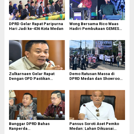
DPRD Gelar Rapat Paripurna
Wong Bersama Rico Waas
Hari Jadi ke-436 Kota Medan
Hadiri Pembukaan GEMES
2026
Zulkarnaen Gelar Rapat
Demo Ratusan Massa di
Dengan OPD Pastikan
DPRD Medan dan Showroom
Bandar Selamat Bebas
BYD Sisingamangaraja,
Banjir
Soroti Dugaan Bangunan
Tanpa PBG
Banggar DPRD Bahas
Pansus Soroti Aset Pemko
Ranperda
Medan: Lahan Dikuasai
Pertanggungjawaban APBD
Warga, Mobil Mangkrak