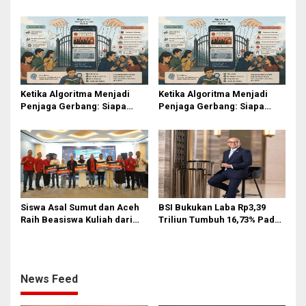
Platinum di Penutupan Seiba
Bisa Dipercaya?
International Festival 2026
Ketika Algoritma Menjadi
Ketika Algoritma Menjadi
Penjaga Gerbang: Siapa
Penjaga Gerbang: Siapa
Sebenarnya yang
Sebenarnya yang
Mengendalikan Opini Publik?
Mengendalikan Opini Publik?
Siswa Asal Sumut dan Aceh
BSI Bukukan Laba Rp3,39
Raih Beasiswa Kuliah dari
Triliun Tumbuh 16,73% Pada
Telkomsel
Mei 2026
News Feed