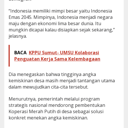
K
e
“Indonesia memiliki mimpi besar yaitu Indonesia
m
Emas 2045. Mimpinya, Indonesia menjadi negara
i
maju dengan ekonomi lima besar dunia. Itu
s
mungkin dicapai kalau disiapkan sejak sekarang,”
k
i
jelasnya.
n
a
n
BACA
KPPU Sumut- UMSU Kolaborasi
Penguatan Kerja Sama Kelembagaan
Dia menegaskan bahwa tingginya angka
kemiskinan desa masih menjadi tantangan utama
dalam mewujudkan cita-cita tersebut.
Menurutnya, pemerintah melalui program
strategis nasional mendorong pembentukan
Koperasi Merah Putih di desa sebagai solusi
konkret menekan angka kemiskinan.