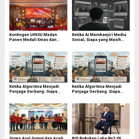
Kontingen UINSU Medan
Ketika AI Membanjiri Media
Panen Medali Emas dan
Sosial, Siapa yang Masih
Platinum di Penutupan Seiba
Bisa Dipercaya?
International Festival 2026
Ketika Algoritma Menjadi
Ketika Algoritma Menjadi
Penjaga Gerbang: Siapa
Penjaga Gerbang: Siapa
Sebenarnya yang
Sebenarnya yang
Mengendalikan Opini Publik?
Mengendalikan Opini Publik?
Siswa Asal Sumut dan Aceh
BSI Bukukan Laba Rp3,39