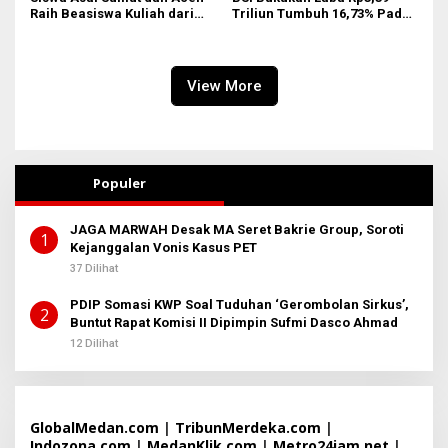
Raih Beasiswa Kuliah dari
Triliun Tumbuh 16,73% Pada
Telkomsel
Mei 2026
View More
Populer
JAGA MARWAH Desak MA Seret Bakrie Group, Soroti
1
Kejanggalan Vonis Kasus PET
37 Dilihat
PDIP Somasi KWP Soal Tuduhan ‘Gerombolan Sirkus’,
2
Buntut Rapat Komisi II Dipimpin Sufmi Dasco Ahmad
12 Dilihat
GlobalMedan.com
|
TribunMerdeka.com
|
Indozona.com
|
MedanKlik.com
|
Metro24jam.net
|