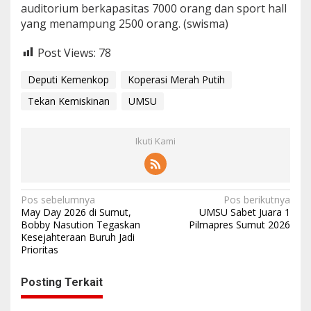
auditorium berkapasitas 7000 orang dan sport hall
yang menampung 2500 orang. (swisma)
Post Views:
78
Deputi Kemenkop
Koperasi Merah Putih
Tekan Kemiskinan
UMSU
Ikuti Kami
N
Pos sebelumnya
Pos berikutnya
May Day 2026 di Sumut,
UMSU Sabet Juara 1
a
Bobby Nasution Tegaskan
Pilmapres Sumut 2026
Kesejahteraan Buruh Jadi
v
Prioritas
i
g
Posting Terkait
a