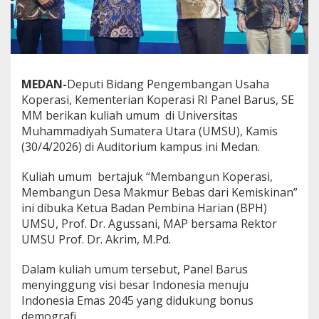
M
S
U
:
K
M
MEDAN-
Deputi Bidang Pengembangan Usaha
P
S
Koperasi, Kementerian Koperasi RI Panel Barus, SE
o
MM berikan kuliah umum di Universitas
l
Muhammadiyah Sumatera Utara (UMSU), Kamis
u
(30/4/2026) di Auditorium kampus ini Medan.
s
i
K
Kuliah umum bertajuk “Membangun Koperasi,
o
Membangun Desa Makmur Bebas dari Kemiskinan”
n
ini dibuka Ketua Badan Pembina Harian (BPH)
k
UMSU, Prof. Dr. Agussani, MAP bersama Rektor
r
UMSU Prof. Dr. Akrim, M.Pd.
e
t
T
Dalam kuliah umum tersebut, Panel Barus
e
menyinggung visi besar Indonesia menuju
k
Indonesia Emas 2045 yang didukung bonus
a
demografi.
n