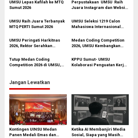
s
UMSU Lepas Kafilah ke MTQ
Perpustakaan UMSU Raih
Sumut 2026
Juara Instagram dan Website
i
Terbaik FPPTMA Awards
2026
p
UMSU Raih Juara Terbanyak
UMSU Seleksi 1219 Calon
MTQ PERTI Sumut 2026
Mahasiswa Internasional
o
dari 50 Negara
s
UMSU Peringati Harkitnas
Medan Coding Competition
2026, Rektor Serahkan
2026, UMSU Kembangkan
Sepeda Motor untuk Pegawai
Chatbot AI
Purnatugas
Tutup Medan Coding
KPPU Sumut- UMSU
Competition 2026 di UMSU,
Kolaborasi Penguatan Kerja
Rico Waas: Teknologi
Sama Kelembagaan
Ciptakan Solusi
Jangan Lewatkan
Kontingen UINSU Medan
Ketika AI Membanjiri Media
Panen Medali Emas dan
Sosial, Siapa yang Masih