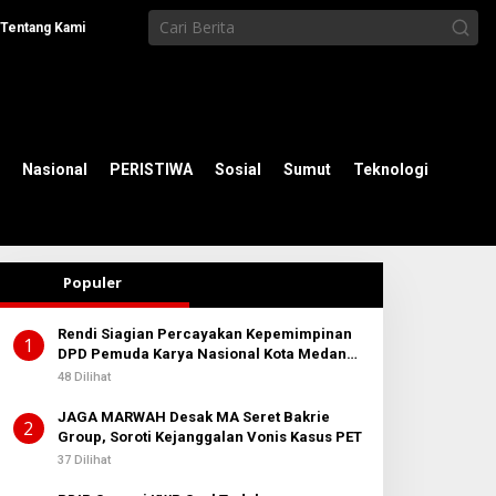
Tentang Kami
Nasional
PERISTIWA
Sosial
Sumut
Teknologi
Populer
Rendi Siagian Percayakan Kepemimpinan
1
DPD Pemuda Karya Nasional Kota Medan
kepada Josef Sembiring
48 Dilihat
JAGA MARWAH Desak MA Seret Bakrie
2
Group, Soroti Kejanggalan Vonis Kasus PET
37 Dilihat