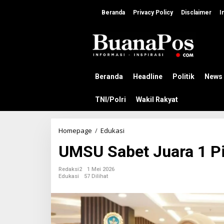
L
e
Beranda
Privacy Policy
Disclaimer
I
w
a
t
i
k
e
k
Beranda
Headline
Politik
News
o
n
TNI/Polri
Wakil Rakyat
t
e
n
Homepage
/
Edukasi
U
M
UMSU Sabet Juara 1 P
S
U
S
Redaksi2
1 Mei 2026
a
Edukasi
57 Dilihat
b
e
t
J
u