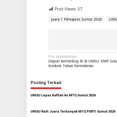
Post Views:
57
Juara 1 Pilmapres Sumut 2026
UM
N
Pos sebelumnya
Deputi Kemenkop RI di UMSU: KMP Solu
a
Konkret Tekan Kemiskinan
v
i
Posting Terkait
g
a
UMSU Lepas Kafilah ke MTQ Sumut 2026
s
i
UMSU Raih Juara Terbanyak MTQ PERTI Sumut 2026
p