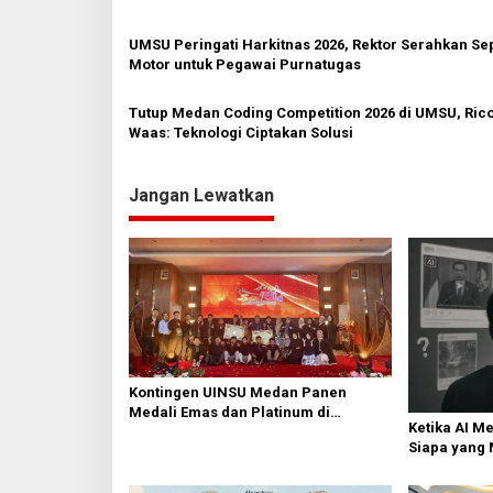
o
UMSU Peringati Harkitnas 2026, Rektor Serahkan S
s
Motor untuk Pegawai Purnatugas
Tutup Medan Coding Competition 2026 di UMSU, Ric
Waas: Teknologi Ciptakan Solusi
Jangan Lewatkan
Kontingen UINSU Medan Panen
Medali Emas dan Platinum di
Ketika AI Membanjiri Media Sosial,
Penutupan Seiba International
Siapa yang 
Festival 2026