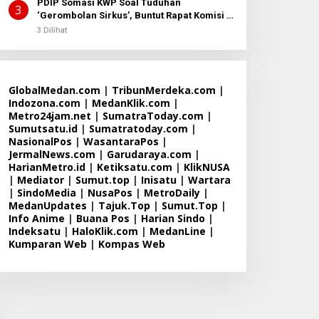
PDIP Somasi KWP Soal Tuduhan
3
‘Gerombolan Sirkus’, Buntut Rapat Komisi II
Dipimpin Sufmi Dasco Ahmad
3 Dilihat
GlobalMedan.com
|
TribunMerdeka.com
|
Indozona.com
|
MedanKlik.com
|
Metro24jam.net
|
SumatraToday.com
|
Sumutsatu.id
|
Sumatratoday.com
|
NasionalPos
|
WasantaraPos
|
JermalNews.com
|
Garudaraya.com
|
HarianMetro.id
|
Ketiksatu.com
|
KlikNUSA
|
Mediator
|
Sumut.top
|
Inisatu
|
Wartara
|
SindoMedia
|
NusaPos
|
MetroDaily
|
MedanUpdates
|
Tajuk.Top
|
Sumut.Top
|
Info Anime
|
Buana Pos
|
Harian Sindo
|
Indeksatu
|
HaloKlik.com
|
MedanLine
|
Kumparan Web
|
Kompas Web