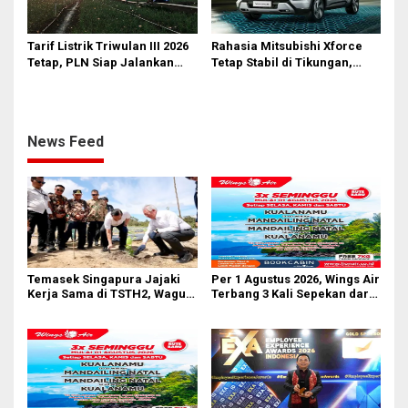
Tarif Listrik Triwulan III 2026
Rahasia Mitsubishi Xforce
Tetap, PLN Siap Jalankan
Tetap Stabil di Tikungan,
Kebijakan Pemerintah dan
Ternyata Berkat Fitur Ini
Jaga Kualitas Layanan
News Feed
Temasek Singapura Jajaki
Per 1 Agustus 2026, Wings Air
Kerja Sama di TSTH2, Wagub
Terbang 3 Kali Sepekan dari
Sumut Tegaskan Komitmen
Bandara AH Nasution
Kembangkan Pusat
Bioekonomi Tropis