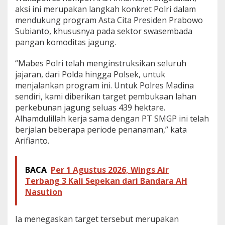
aksi ini merupakan langkah konkret Polri dalam
2
6
mendukung program Asta Cita Presiden Prabowo
d
Subianto, khususnya pada sektor swasembada
i
pangan komoditas jagung.
D
e
“Mabes Polri telah menginstruksikan seluruh
s
a
jajaran, dari Polda hingga Polsek, untuk
P
menjalankan program ini. Untuk Polres Madina
u
sendiri, kami diberikan target pembukaan lahan
r
perkebunan jagung seluas 439 hektare.
b
a
Alhamdulillah kerja sama dengan PT SMGP ini telah
B
berjalan beberapa periode penanaman,” kata
a
Arifianto.
r
u
BACA
Per 1 Agustus 2026, Wings Air
Terbang 3 Kali Sepekan dari Bandara AH
Nasution
Ia menegaskan target tersebut merupakan