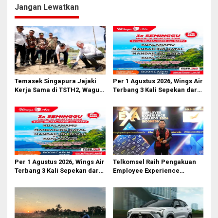
p
Jangan Lewatkan
o
s
Temasek Singapura Jajaki
Per 1 Agustus 2026, Wings Air
Kerja Sama di TSTH2, Wagub
Terbang 3 Kali Sepekan dari
Sumut Tegaskan Komitmen
Bandara AH Nasution
Kembangkan Pusat
Bioekonomi Tropis
Per 1 Agustus 2026, Wings Air
Telkomsel Raih Pengakuan
Terbang 3 Kali Sepekan dari
Employee Experience
Bandara AH Nasution
Awards 2026 Tingkat Pan-
Asia