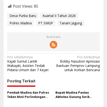
Post Views:
85
Desa Purba Baru
Kuartal II Tahun 2026
Polres Madina
PT SMGP
Tanam Jagung
Ikuti Kami
N
Pos sebelumnya
Pos berikutnya
Kajati Sumut Lantik
Bobby Nasution Apresiasi
a
Wakajati, Asisten Tindak
Bantuan Pemprov Lampung
Pidana Umum dan 7 Kejari
untuk Korban Bencana
v
i
Posting Terkait
g
a
Pemkab Madina dan Polres
Bupati Madina Pantau
s
Teken MoU Perlindungan
Aktivitas Gunung Sorik
Anak & Pemberantasan
Marapi
i
Perdagangan Orang