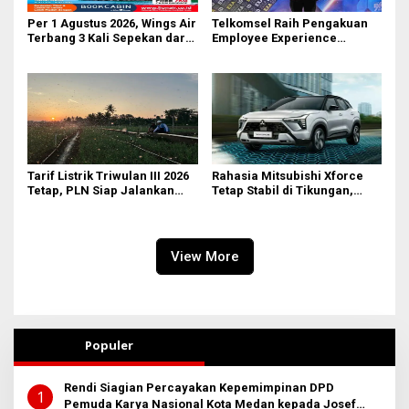
Per 1 Agustus 2026, Wings Air
Telkomsel Raih Pengakuan
Terbang 3 Kali Sepekan dari
Employee Experience
Bandara AH Nasution
Awards 2026 Tingkat Pan-
Asia
Tarif Listrik Triwulan III 2026
Rahasia Mitsubishi Xforce
Tetap, PLN Siap Jalankan
Tetap Stabil di Tikungan,
Kebijakan Pemerintah dan
Ternyata Berkat Fitur Ini
Jaga Kualitas Layanan
View More
Populer
Rendi Siagian Percayakan Kepemimpinan DPD
1
Pemuda Karya Nasional Kota Medan kepada Josef