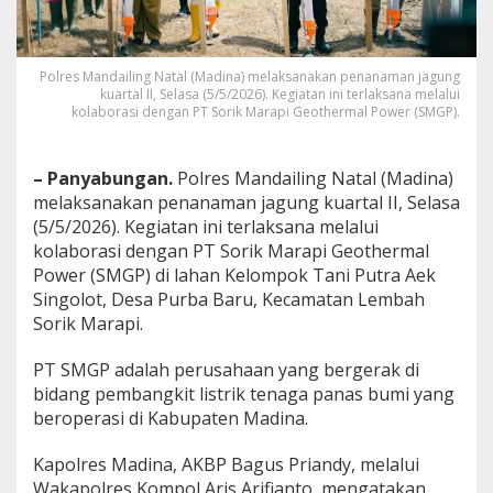
n
a
m
J
Polres Mandailing Natal (Madina) melaksanakan penanaman jagung
kuartal II, Selasa (5/5/2026). Kegiatan ini terlaksana melalui
a
kolaborasi dengan PT Sorik Marapi Geothermal Power (SMGP).
g
u
n
g
– Panyabungan.
Polres Mandailing Natal (Madina)
K
melaksanakan penanaman jagung kuartal II, Selasa
u
(5/5/2026). Kegiatan ini terlaksana melalui
a
kolaborasi dengan PT Sorik Marapi Geothermal
r
Power (SMGP) di lahan Kelompok Tani Putra Aek
t
a
Singolot, Desa Purba Baru, Kecamatan Lembah
l
Sorik Marapi.
I
I
PT SMGP adalah perusahaan yang bergerak di
T
bidang pembangkit listrik tenaga panas bumi yang
a
h
beroperasi di Kabupaten Madina.
u
n
Kapolres Madina, AKBP Bagus Priandy, melalui
2
Wakapolres Kompol Aris Arifianto, mengatakan,
0