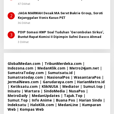
Sembiring
47 Dilihat
JAGA MARWAH Desak MA Seret Bakrie Group, Soroti
2
Kejanggalan Vonis Kasus PET
36 Dilihat
PDIP Somasi KWP Soal Tuduhan ‘Gerombolan Sirkus’,
3
Buntut Rapat Komisi II Dipimpin Sufmi Dasco Ahmad
3 Dilihat
GlobalMedan.com
|
TribunMerdeka.com
|
Indozona.com
|
MedanKlik.com
|
Metro24jam.net
|
SumatraToday.com
|
Sumutsatu.id
|
Sumatratoday.com
|
NasionalPos
|
WasantaraPos
|
JermalNews.com
|
Garudaraya.com
|
HarianMetro.id
|
Ketiksatu.com
|
KlikNUSA
|
Mediator
|
Sumut.top
|
Inisatu
|
Wartara
|
SindoMedia
|
NusaPos
|
MetroDaily
|
MedanUpdates
|
Tajuk.Top
|
Sumut.Top
|
Info Anime
|
Buana Pos
|
Harian Sindo
|
Indeksatu
|
HaloKlik.com
|
MedanLine
|
Kumparan
Web
|
Kompas Web