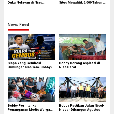
Duka Nelayan di Nias
Situs Megalitik 5.000 Tahun di
Selatan, Kuliahkan dan
Nias
Siapkan Kerja Anak
Almarhum
News Feed
Siapa Yang Gembosi
Bobby Borong Aspirasi di
Hubungan NasDem-Bobby?
Nias Barat
Bobby Perintahkan
Bobby Pastikan Jalan Nisel-
Penanganan Medis Warga
Nisbar Dibangun Agustus
Nisel di Medan