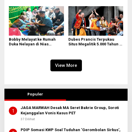
Bobby Melayat ke Rumah
Dubes Prancis Terpukau
Duka Nelayan di Nias
Situs Megalitik 5.000 Tahun di
Selatan, Kuliahkan dan
Nias
Siapkan Kerja Anak
Almarhum
View More
Populer
JAGA MARWAH Desak MA Seret Bakrie Group, Soroti
1
Kejanggalan Vonis Kasus PET
37 Dilihat
PDIP Somasi KWP Soal Tuduhan ‘Gerombolan Sirkus’,