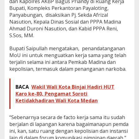
dan Kapolres AKBP Bagus Priandy di Ruang Kerja
k
Bupati, Kompleks Perkantoran Payaloting,
&
Panyabungan, disaksikan Pj. Sekda Afrizal
P
e
Nasution, Kepala Dinas Sosial dan PPPA Madina
m
Ahmad Duroni Nasution, dan Kabid PPPA Reni,
b
S.Sos, MM.
e
r
Bupati Saipullah mengatakan, penandatanganan
a
n
MoU ini untuk menguatkan kerja sama yang telah
t
terjalin selama ini antara Pemkab Madina dan
a
kepolisian, termasuk dalam penanganan narkoba.
s
a
n
BACA
Wakil Wali Kota Binjai Hadiri HUT
P
Karo ke-80, Pengamat Soroti
e
r
Ketidakhadiran Wali Kota Medan
d
a
g
“Sebenarnya secara de facto kerja sama itu sudah
a
berjalan di lapangan karena bagaimanapun pemda
n
ini, kan, satu ruang dengan kepolisian dan instansi
g
lain di dalam forum komunikasi pimpinan daerah,”
a