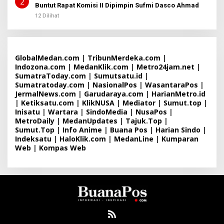
2
Buntut Rapat Komisi II Dipimpin Sufmi Dasco Ahmad
12 Dilihat
GlobalMedan.com
|
TribunMerdeka.com
|
Indozona.com
|
MedanKlik.com
|
Metro24jam.net
|
SumatraToday.com
|
Sumutsatu.id
|
Sumatratoday.com
|
NasionalPos
|
WasantaraPos
|
JermalNews.com
|
Garudaraya.com
|
HarianMetro.id
|
Ketiksatu.com
|
KlikNUSA
|
Mediator
|
Sumut.top
|
Inisatu
|
Wartara
|
SindoMedia
|
NusaPos
|
MetroDaily
|
MedanUpdates
|
Tajuk.Top
|
Sumut.Top
|
Info Anime
|
Buana Pos
|
Harian Sindo
|
Indeksatu
|
HaloKlik.com
|
MedanLine
|
Kumparan
Web
|
Kompas Web