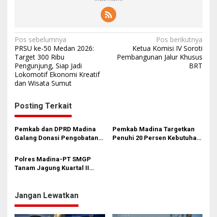
N
Pos sebelumnya
Pos berikutnya
PRSU ke-50 Medan 2026:
Ketua Komisi IV Soroti
a
Target 300 Ribu
Pembangunan Jalur Khusus
Pengunjung, Siap Jadi
BRT
v
Lokomotif Ekonomi Kreatif
i
dan Wisata Sumut
g
Posting Terkait
a
s
Pemkab dan DPRD Madina
Pemkab Madina Targetkan
i
Galang Donasi Pengobatan
Penuhi 20 Persen Kebutuhan
Anak Idap Kanker Mata
Telur Mulai 2027
p
Polres Madina-PT SMGP
o
Tanam Jagung Kuartal II
s
Tahun 2026 di Desa Purba
Baru
Jangan Lewatkan