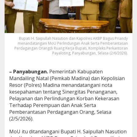
e
s
T
e
k
e
n
Bupati H. Saipullah Nasution dan Kapolres AKBP Bagus Priandy
M
menandatangani MoU Perlindungan Anak Serta Pemberantasan
o
Perdagangan Orangdi Ruang Kerja Bupati, Kompleks Perkantoran
U
Payaloting, Panyabungan, Selasa (2/6/2026).
P
e
r
– Panyabungan.
Pemerintah Kabupaten
l
Mandailing Natal (Pemkab Madina) dan Kepolisian
i
Resor (Polres) Madina menandatangani nota
n
kesepahaman tentang Sinergitas Penanganan,
d
u
Pelayanan dan Perlindungan Korban Kekerasan
n
Terhadap Perempuan dan Anak Serta
g
Pemberantasan Perdagangan Orang, Selasa
a
(2/5/2026).
n
A
n
MoU itu ditandangani Bupati H. Saipullah Nasution
a