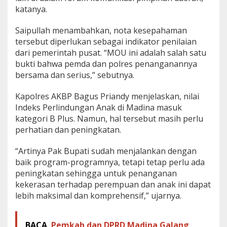
n
katanya.
O
r
Saipullah menambahkan, nota kesepahaman
a
tersebut diperlukan sebagai indikator penilaian
n
dari pemerintah pusat. “MOU ini adalah salah satu
g
bukti bahwa pemda dan polres penanganannya
bersama dan serius,” sebutnya.
Kapolres AKBP Bagus Priandy menjelaskan, nilai
Indeks Perlindungan Anak di Madina masuk
kategori B Plus. Namun, hal tersebut masih perlu
perhatian dan peningkatan.
“Artinya Pak Bupati sudah menjalankan dengan
baik program-programnya, tetapi tetap perlu ada
peningkatan sehingga untuk penanganan
kekerasan terhadap perempuan dan anak ini dapat
lebih maksimal dan komprehensif,” ujarnya.
BACA
Pemkab dan DPRD Madina Galang