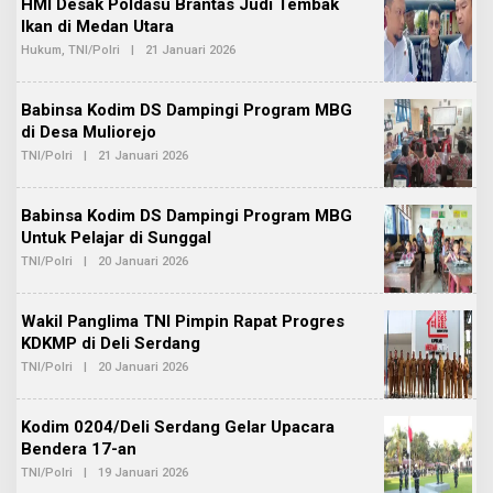
HMI Desak Poldasu Brantas Judi Tembak
A
R
D
Ikan di Medan Utara
I
M
T
Hukum
,
TNI/Polri
|
21 Januari 2026
O
I
A
L
N
E
B
H
E
Babinsa Kodim DS Dampingi Program MBG
A
R
D
di Desa Muliorejo
I
M
T
TNI/Polri
|
21 Januari 2026
O
I
A
L
N
E
B
H
E
Babinsa Kodim DS Dampingi Program MBG
A
R
D
Untuk Pelajar di Sunggal
I
M
T
TNI/Polri
|
20 Januari 2026
O
I
A
L
N
E
B
H
E
Wakil Panglima TNI Pimpin Rapat Progres
A
R
D
KDKMP di Deli Serdang
I
M
T
TNI/Polri
|
20 Januari 2026
O
I
A
L
N
E
B
H
E
Kodim 0204/Deli Serdang Gelar Upacara
A
R
D
Bendera 17-an
I
M
T
TNI/Polri
|
19 Januari 2026
O
I
A
L
N