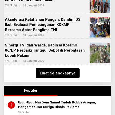
ke-69 LVRI di Lubuk Pakam
M
T
TNI/Polri
|
16 Januari 2026
O
I
A
L
N
E
B
H
E
Akselerasi Ketahanan Pangan, Dandim DS
A
R
D
Ikuti Evaluasi Pembangunan KDKMP
I
M
T
Bersama Aster Panglima TNI
I
A
N
TNI/Polri
|
13 Januari 2026
O
B
L
E
E
Sinergi TNI dan Warga, Babinsa Koramil
R
H
I
06/LP Perbaiki Tanggul Jebol di Perbatasan
A
T
D
Lubuk Pakam
A
M
I
TNI/Polri
|
13 Januari 2026
O
N
L
B
E
E
H
Lihat Selengkapnya
R
A
I
D
T
M
A
I
Populer
N
B
E
R
Ujug-Ujug NasDem Sumut Tuduh Bobby Arogan,
1
I
Pengamat USU Curiga Bisnis Reklame
T
A
92 Dilihat