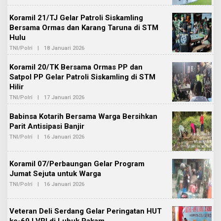
E
B
H
E
Koramil 21/TJ Gelar Patroli Siskamling
A
R
D
Bersama Ormas dan Karang Taruna di STM
I
M
T
Hulu
I
A
N
TNI/Polri
|
18 Januari 2026
O
B
L
E
E
Koramil 20/TK Bersama Ormas PP dan
R
H
I
Satpol PP Gelar Patroli Siskamling di STM
A
T
D
Hilir
A
M
I
TNI/Polri
|
17 Januari 2026
O
N
L
B
E
Babinsa Kotarih Bersama Warga Bersihkan
E
H
R
Parit Antisipasi Banjir
A
I
D
TNI/Polri
|
16 Januari 2026
O
T
M
L
A
I
E
N
H
B
Koramil 07/Perbaungan Gelar Program
A
E
D
Jumat Sejuta untuk Warga
R
M
I
TNI/Polri
|
16 Januari 2026
O
I
T
L
N
A
E
B
H
E
Veteran Deli Serdang Gelar Peringatan HUT
A
R
D
I