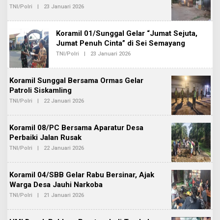
M
T
TNI/Polri
|
23 Januari 2026
O
I
A
L
N
E
B
H
E
Koramil 01/Sunggal Gelar “Jumat Sejuta,
A
R
D
Jumat Penuh Cinta” di Sei Semayang
I
M
T
TNI/Polri
|
23 Januari 2026
O
I
A
L
N
E
B
H
E
Koramil Sunggal Bersama Ormas Gelar
A
R
D
Patroli Siskamling
I
M
T
TNI/Polri
|
22 Januari 2026
O
I
A
L
N
E
B
H
E
Koramil 08/PC Bersama Aparatur Desa
A
R
D
Perbaiki Jalan Rusak
I
M
T
TNI/Polri
|
22 Januari 2026
O
I
A
L
N
E
B
H
E
Koramil 04/SBB Gelar Rabu Bersinar, Ajak
A
R
D
Warga Desa Jauhi Narkoba
I
M
T
TNI/Polri
|
21 Januari 2026
O
I
A
L
N
E
B
H
E