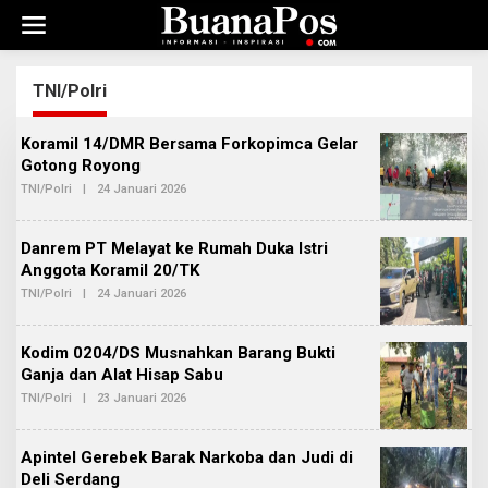
L
e
w
a
t
TNI/Polri
i
k
Koramil 14/DMR Bersama Forkopimca Gelar
e
k
Gotong Royong
o
TNI/Polri
|
24 Januari 2026
O
n
L
E
t
H
e
Danrem PT Melayat ke Rumah Duka Istri
A
n
D
Anggota Koramil 20/TK
M
TNI/Polri
|
24 Januari 2026
O
I
L
N
E
B
H
E
Kodim 0204/DS Musnahkan Barang Bukti
A
R
D
Ganja dan Alat Hisap Sabu
I
M
T
TNI/Polri
|
23 Januari 2026
O
I
A
L
N
E
B
H
E
Apintel Gerebek Barak Narkoba dan Judi di
A
R
D
Deli Serdang
I