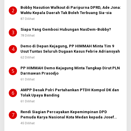
Bobby Nasution Walkout di Paripurna DPRD, Ade Jona:
2
Waktu Kepala Daerah Tak Boleh Terbuang Sia-sia
87 Dilihat
Siapa Yang Gembosi Hubungan NasDem-Bobby?
3
78 Dilihat
Demo di Depan Kejagung, PP HIMMAH Minta Tim 9
4
Usut Tuntas Seluruh Dugaan Kasus Febrie Adriansyah
62 Dilihat
PP HIMMAH Demo Kejagung Minta Tangkap Dirut PLN
5
Darmawan Prasodjo
61 Dilihat
AMPP Desak Polri Pertahankan PTDH Kompol DK dan
6
Tolak Upaya Banding
61 Dilihat
Rendi Siagian Percayakan Kepemimpinan DPD
7
Pemuda Karya Nasional Kota Medan kepada Josef
Sembiring
45 Dilihat