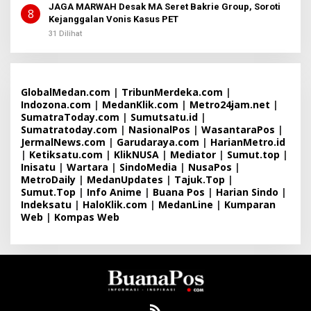
JAGA MARWAH Desak MA Seret Bakrie Group, Soroti
8
Kejanggalan Vonis Kasus PET
31 Dilihat
GlobalMedan.com
|
TribunMerdeka.com
|
Indozona.com
|
MedanKlik.com
|
Metro24jam.net
|
SumatraToday.com
|
Sumutsatu.id
|
Sumatratoday.com
|
NasionalPos
|
WasantaraPos
|
JermalNews.com
|
Garudaraya.com
|
HarianMetro.id
|
Ketiksatu.com
|
KlikNUSA
|
Mediator
|
Sumut.top
|
Inisatu
|
Wartara
|
SindoMedia
|
NusaPos
|
MetroDaily
|
MedanUpdates
|
Tajuk.Top
|
Sumut.Top
|
Info Anime
|
Buana Pos
|
Harian Sindo
|
Indeksatu
|
HaloKlik.com
|
MedanLine
|
Kumparan
Web
|
Kompas Web