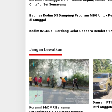
p
Cinta” di Sei Semayang
o
Babinsa Kodim DS Dampingi Program MBG Untuk Pe
s
di Sunggal
Kodim 0204/Deli Serdang Gelar Upacara Bendera 1
Jangan Lewatkan
Danrem PT 
Istri Anggot
Koramil 14/DMR Bersama
Forkopimca Gelar Gotong Royong