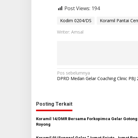
Post Views:
194
Kodim 0204/DS
Koramil Pantai Ce
Writer: Amsal
N
Pos sebelumnya
DPRD Medan Gelar Coaching Clinic PBJ
a
v
i
Posting Terkait
g
a
Koramil 14/DMR Bersama Forkopimca Gelar Gotong
s
Royong
i
Koramil 01/Sunggal Gelar “Jumat Sejuta, Jumat Pe