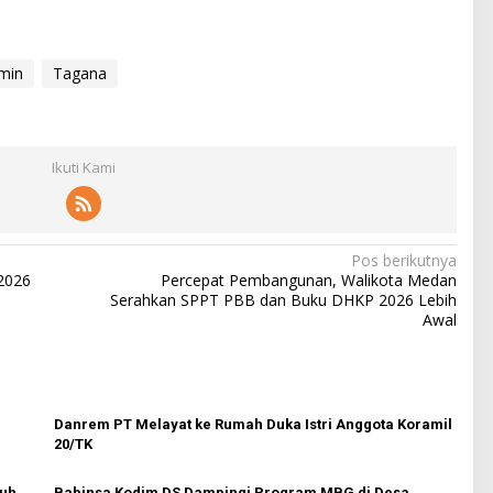
rmin
Tagana
Ikuti Kami
Pos berikutnya
 2026
Percepat Pembangunan, Walikota Medan
Serahkan SPPT PBB dan Buku DHKP 2026 Lebih
Awal
Danrem PT Melayat ke Rumah Duka Istri Anggota Koramil
20/TK
nuh
Babinsa Kodim DS Dampingi Program MBG di Desa