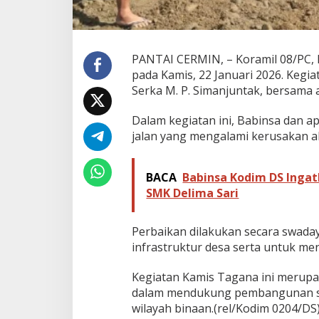
i
k
i
J
PANTAI CERMIN, – Koramil 08/PC,
a
l
pada Kamis, 22 Januari 2026. Kegia
a
Serka M. P. Simanjuntak, bersama 
n
R
Dalam kegiatan ini, Babinsa dan 
u
jalan yang mengalami kerusakan ak
s
a
k
BACA
Babinsa Kodim DS Ingat
SMK Delima Sari
Perbaikan dilakukan secara swada
infrastruktur desa serta untuk me
Kegiatan Kamis Tagana ini merupa
dalam mendukung pembangunan se
wilayah binaan.(rel/Kodim 0204/DS