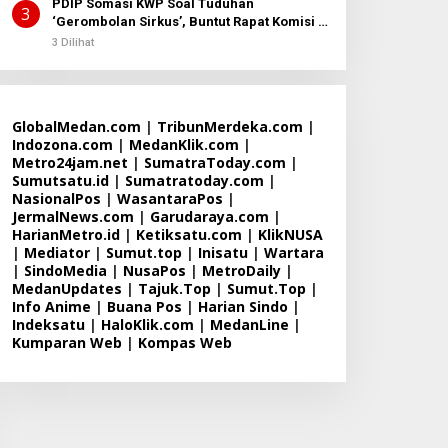
PDIP Somasi KWP Soal Tuduhan
3
‘Gerombolan Sirkus’, Buntut Rapat Komisi II
Dipimpin Sufmi Dasco Ahmad
3 Dilihat
GlobalMedan.com
|
TribunMerdeka.com
|
Indozona.com
|
MedanKlik.com
|
Metro24jam.net
|
SumatraToday.com
|
Sumutsatu.id
|
Sumatratoday.com
|
NasionalPos
|
WasantaraPos
|
JermalNews.com
|
Garudaraya.com
|
HarianMetro.id
|
Ketiksatu.com
|
KlikNUSA
|
Mediator
|
Sumut.top
|
Inisatu
|
Wartara
|
SindoMedia
|
NusaPos
|
MetroDaily
|
MedanUpdates
|
Tajuk.Top
|
Sumut.Top
|
Info Anime
|
Buana Pos
|
Harian Sindo
|
Indeksatu
|
HaloKlik.com
|
MedanLine
|
Kumparan Web
|
Kompas Web