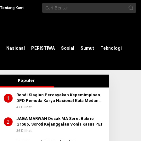
Tentang Kami
Nasional
PERISTIWA
Sosial
Sumut
Teknologi
Populer
Rendi Siagian Percayakan Kepemimpinan
1
DPD Pemuda Karya Nasional Kota Medan
kepada Josef Sembiring
47 Dilihat
JAGA MARWAH Desak MA Seret Bakrie
2
Group, Soroti Kejanggalan Vonis Kasus PET
36 Dilihat