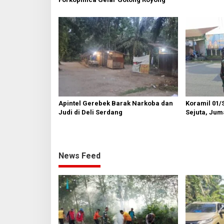
Apintel Gerebek Barak Narkoba dan
Koramil 01/
Judi di Deli Serdang
Sejuta, Juma
Semayang
News Feed