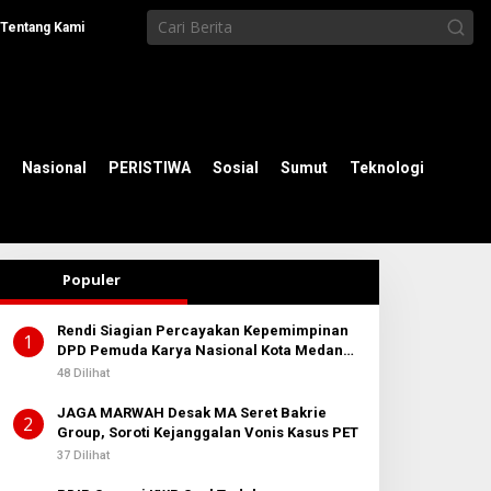
Tentang Kami
Nasional
PERISTIWA
Sosial
Sumut
Teknologi
Populer
Rendi Siagian Percayakan Kepemimpinan
1
DPD Pemuda Karya Nasional Kota Medan
kepada Josef Sembiring
48 Dilihat
JAGA MARWAH Desak MA Seret Bakrie
2
Group, Soroti Kejanggalan Vonis Kasus PET
37 Dilihat