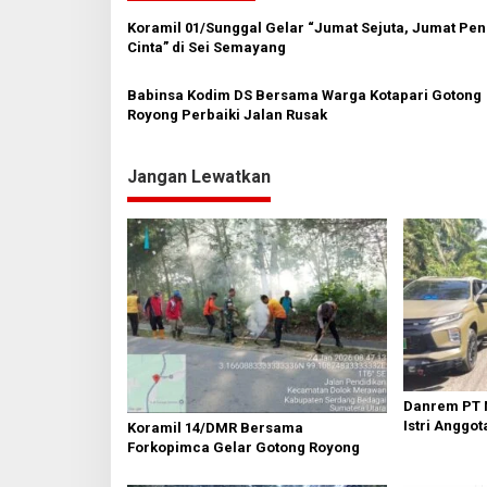
a
Koramil 01/Sunggal Gelar “Jumat Sejuta, Jumat Pe
s
Cinta” di Sei Semayang
i
Babinsa Kodim DS Bersama Warga Kotapari Gotong
p
Royong Perbaiki Jalan Rusak
o
s
Jangan Lewatkan
Danrem PT 
Istri Anggot
Koramil 14/DMR Bersama
Forkopimca Gelar Gotong Royong