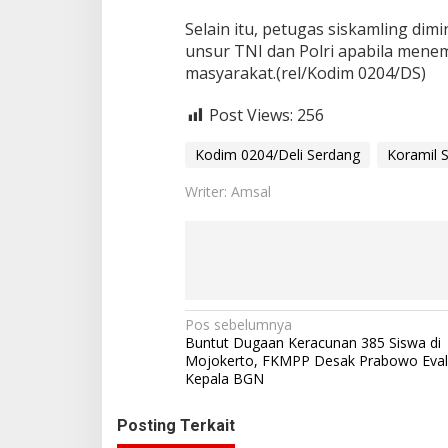
Selain itu, petugas siskamling dim
unsur TNI dan Polri apabila mene
masyarakat.(rel/Kodim 0204/DS)
Post Views:
256
Kodim 0204/Deli Serdang
Koramil 
Writer: Amsal
N
Pos sebelumnya
Buntut Dugaan Keracunan 385 Siswa di
a
Mojokerto, FKMPP Desak Prabowo Eval
Kepala BGN
v
i
Posting Terkait
g