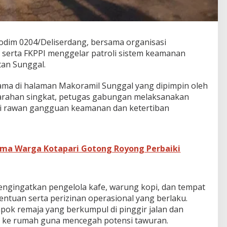
odim 0204/Deliserdang, bersama organisasi
serta FKPPI menggelar patroli sistem keamanan
tan Sunggal.
sama di halaman Makoramil Sunggal yang dipimpin oleh
ngarahan singkat, petugas gabungan melaksanakan
nilai rawan gangguan keamanan dan ketertiban
ama Warga Kotapari Gotong Royong Perbaiki
engingatkan pengelola kafe, warung kopi, dan tempat
ntuan serta perizinan operasional yang berlaku.
ok remaja yang berkumpul di pinggir jalan dan
 ke rumah guna mencegah potensi tawuran.