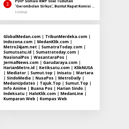
PDIP Somasi KWP Soal Tuduhan
3
‘Gerombolan Sirkus’, Buntut Rapat Komisi II
Dipimpin Sufmi Dasco Ahmad
3 Dilihat
GlobalMedan.com
|
TribunMerdeka.com
|
Indozona.com
|
MedanKlik.com
|
Metro24jam.net
|
SumatraToday.com
|
Sumutsatu.id
|
Sumatratoday.com
|
NasionalPos
|
WasantaraPos
|
JermalNews.com
|
Garudaraya.com
|
HarianMetro.id
|
Ketiksatu.com
|
KlikNUSA
|
Mediator
|
Sumut.top
|
Inisatu
|
Wartara
|
SindoMedia
|
NusaPos
|
MetroDaily
|
MedanUpdates
|
Tajuk.Top
|
Sumut.Top
|
Info Anime
|
Buana Pos
|
Harian Sindo
|
Indeksatu
|
HaloKlik.com
|
MedanLine
|
Kumparan Web
|
Kompas Web