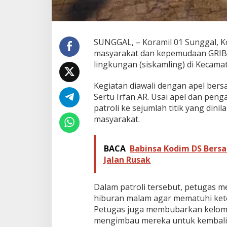
l
i
S
i
SUNGGAL, – Koramil 01 Sunggal, K
s
k
masyarakat dan kepemudaan GRIB 
a
lingkungan (siskamling) di Kecama
m
l
Kegiatan diawali dengan apel ber
i
Sertu Irfan AR. Usai apel dan pe
n
g
patroli ke sejumlah titik yang di
masyarakat.
BACA
Babinsa Kodim DS Bers
Jalan Rusak
Dalam patroli tersebut, petugas m
hiburan malam agar mematuhi kete
Petugas juga membubarkan kelomp
mengimbau mereka untuk kembali