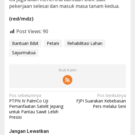
pekerjaan selesai dan masuk masa tanam kedua.
(red/mdz)
Post Views:
90
Bantuan Bibit
Petani
Rehabilitasi Lahan
Sayurmatua
Ikuti Kami
N
Pos sebelumnya
Pos berikutnya
PTPN IV PalmCo Uji
FJPI Suarakan Kebebasan
a
Pemanfaatan Satelit Jepang
Pers melalui Seni
untuk Pantau Sawit Lebih
v
Presisi
i
g
Jangan Lewatkan