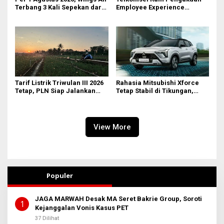
Terbang 3 Kali Sepekan dari
Employee Experience
Bandara AH Nasution
Awards 2026 Tingkat Pan-
Asia
Tarif Listrik Triwulan III 2026
Rahasia Mitsubishi Xforce
Tetap, PLN Siap Jalankan
Tetap Stabil di Tikungan,
Kebijakan Pemerintah dan
Ternyata Berkat Fitur Ini
Jaga Kualitas Layanan
View More
Populer
JAGA MARWAH Desak MA Seret Bakrie Group, Soroti
1
Kejanggalan Vonis Kasus PET
37 Dilihat