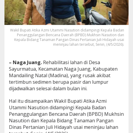
S
a
y
u
r
m
Wakil Bupati Atika Azmi Utammi Nasution didampingi Kepala Badan
Penanggulangan Bencana Daerah (BPBD) Mukhsin Nasution dan
a
Kepala Bidang Tanaman Pangan Dinas Pertanian Juli Hidayah usai
t
meninjau lahan tersebut, Senin, (4/5/2026).
u
a
S
– Naga Juang.
Rehabilitasi lahan di Desa
e
l
Sayurmatua, Kecamatan Naga Juang, Kabupaten
e
Mandailing Natal (Madina), yang rusak akibat
s
tertimbun sedimen berupa pasir dan lumpur
a
dijadwalkan selesai dalam bulan ini.
i
B
u
Hal itu disampaikan Wakil Bupati Atika Azmi
l
Utammi Nasution didampingi Kepala Badan
a
Penanggulangan Bencana Daerah (BPBD) Mukhsin
n
Nasution dan Kepala Bidang Tanaman Pangan
I
n
Dinas Pertanian Juli Hidayah usai meninjau lahan
i