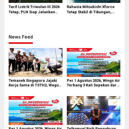
Tarif Listrik Triwulan III 2026
Rahasia Mitsubishi Xforce
Tetap, PLN Siap Jalankan
Tetap Stabil di Tikungan,
Kebijakan Pemerintah dan
Ternyata Berkat Fitur Ini
Jaga Kualitas Layanan
News Feed
Temasek Singapura Jajaki
Per 1 Agustus 2026, Wings Air
Kerja Sama di TSTH2, Wagub
Terbang 3 Kali Sepekan dari
Sumut Tegaskan Komitmen
Bandara AH Nasution
Kembangkan Pusat
Bioekonomi Tropis
Per 1 Agustus 2026, Wings Air
Telkomsel Raih Pengakuan