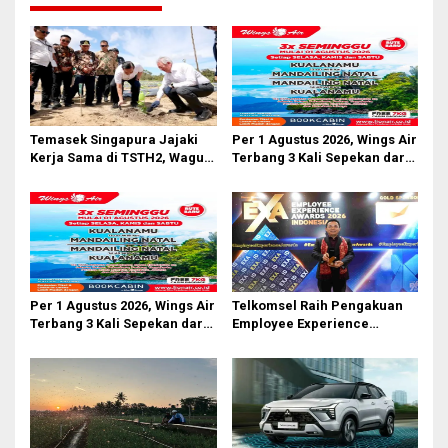
a
s
i
p
o
Temasek Singapura Jajaki
Per 1 Agustus 2026, Wings Air
s
Kerja Sama di TSTH2, Wagub
Terbang 3 Kali Sepekan dari
Sumut Tegaskan Komitmen
Bandara AH Nasution
Kembangkan Pusat
Bioekonomi Tropis
Per 1 Agustus 2026, Wings Air
Telkomsel Raih Pengakuan
Terbang 3 Kali Sepekan dari
Employee Experience
Bandara AH Nasution
Awards 2026 Tingkat Pan-
Asia