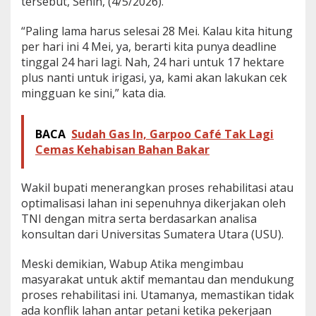
tersebut, Senin, (4/5/2026).
,
P
“Paling lama harus selesai 28 Mei. Kalau kita hitung
e
per hari ini 4 Mei, ya, berarti kita punya deadline
t
a
tinggal 24 hari lagi. Nah, 24 hari untuk 17 hektare
n
plus nanti untuk irigasi, ya, kami akan lakukan cek
i
mingguan ke sini,” kata dia.
D
a
p
BACA
Sudah Gas In, Garpoo Café Tak Lagi
a
Cemas Kehabisan Bahan Bakar
t
B
a
Wakil bupati menerangkan proses rehabilitasi atau
n
t
optimalisasi lahan ini sepenuhnya dikerjakan oleh
u
TNI dengan mitra serta berdasarkan analisa
a
konsultan dari Universitas Sumatera Utara (USU).
n
B
Meski demikian, Wabup Atika mengimbau
i
b
masyarakat untuk aktif memantau dan mendukung
i
proses rehabilitasi ini. Utamanya, memastikan tidak
t
ada konflik lahan antar petani ketika pekerjaan