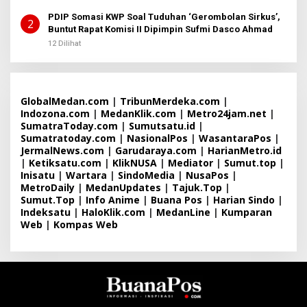
PDIP Somasi KWP Soal Tuduhan ‘Gerombolan Sirkus’,
2
Buntut Rapat Komisi II Dipimpin Sufmi Dasco Ahmad
12 Dilihat
GlobalMedan.com
|
TribunMerdeka.com
|
Indozona.com
|
MedanKlik.com
|
Metro24jam.net
|
SumatraToday.com
|
Sumutsatu.id
|
Sumatratoday.com
|
NasionalPos
|
WasantaraPos
|
JermalNews.com
|
Garudaraya.com
|
HarianMetro.id
|
Ketiksatu.com
|
KlikNUSA
|
Mediator
|
Sumut.top
|
Inisatu
|
Wartara
|
SindoMedia
|
NusaPos
|
MetroDaily
|
MedanUpdates
|
Tajuk.Top
|
Sumut.Top
|
Info Anime
|
Buana Pos
|
Harian Sindo
|
Indeksatu
|
HaloKlik.com
|
MedanLine
|
Kumparan
Web
|
Kompas Web