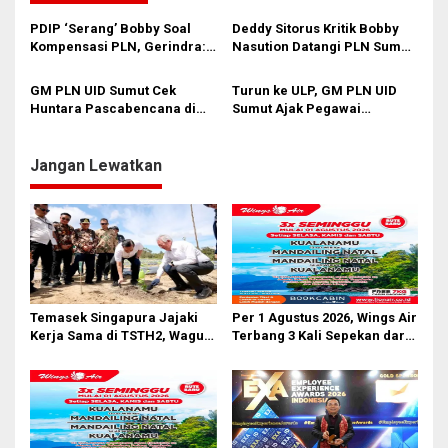
a
s
PDIP ‘Serang’ Bobby Soal
Deddy Sitorus Kritik Bobby
Kompensasi PLN, Gerindra:
Nasution Datangi PLN Sumut:
i
Bela Rakyat Kok Dibilang
Jangan Jadikan Pemadaman
Pencitraan
Listrik Ajang Pencitraan
p
GM PLN UID Sumut Cek
Turun ke ULP, GM PLN UID
Huntara Pascabencana di
Sumut Ajak Pegawai
o
Batu Hula
Tingkatkan Layanan dan
s
Disiplin K3
Jangan Lewatkan
Temasek Singapura Jajaki
Per 1 Agustus 2026, Wings Air
Kerja Sama di TSTH2, Wagub
Terbang 3 Kali Sepekan dari
Sumut Tegaskan Komitmen
Bandara AH Nasution
Kembangkan Pusat
Bioekonomi Tropis