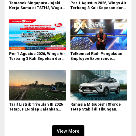
Temasek Singapura Jajaki
Per 1 Agustus 2026, Wings Air
Kerja Sama di TSTH2, Wagub
Terbang 3 Kali Sepekan dari
Sumut Tegaskan Komitmen
Bandara AH Nasution
Kembangkan Pusat
Bioekonomi Tropis
Per 1 Agustus 2026, Wings Air
Telkomsel Raih Pengakuan
Terbang 3 Kali Sepekan dari
Employee Experience
Bandara AH Nasution
Awards 2026 Tingkat Pan-
Asia
Tarif Listrik Triwulan III 2026
Rahasia Mitsubishi Xforce
Tetap, PLN Siap Jalankan
Tetap Stabil di Tikungan,
Kebijakan Pemerintah dan
Ternyata Berkat Fitur Ini
Jaga Kualitas Layanan
View More