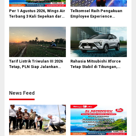
Per 1 Agustus 2026, Wings Air
Telkomsel Raih Pengakuan
Terbang 3 Kali Sepekan dari
Employee Experience
Bandara AH Nasution
Awards 2026 Tingkat Pan-
Asia
Tarif Listrik Triwulan III 2026
Rahasia Mitsubishi Xforce
Tetap, PLN Siap Jalankan
Tetap Stabil di Tikungan,
Kebijakan Pemerintah dan
Ternyata Berkat Fitur Ini
Jaga Kualitas Layanan
News Feed