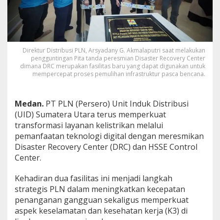
D
R
C
d
a
n
Direktur Distribusi PLN, Arsyadany G. Akmalaputri saat melakukan
pengguntingan Pita tanda peresmian Disaster Recovery Center
H
dimana DRC merupakan fasilitas baru yang dapat digunakan untuk
S
mempercepat proses pemulihan infrastruktur pasca bencana.
S
E
C
Medan.
PT PLN (Persero) Unit Induk Distribusi
o
n
(UID) Sumatera Utara terus memperkuat
t
transformasi layanan kelistrikan melalui
r
pemanfaatan teknologi digital dengan meresmikan
o
Disaster Recovery Center (DRC) dan HSSE Control
l
C
Center.
e
n
Kehadiran dua fasilitas ini menjadi langkah
t
strategis PLN dalam meningkatkan kecepatan
e
penanganan gangguan sekaligus memperkuat
r
aspek keselamatan dan kesehatan kerja (K3) di