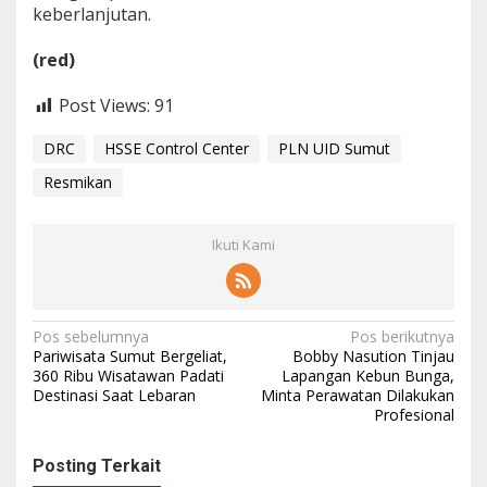
keberlanjutan.
(red)
Post Views:
91
DRC
HSSE Control Center
PLN UID Sumut
Resmikan
Ikuti Kami
N
Pos sebelumnya
Pos berikutnya
Pariwisata Sumut Bergeliat,
Bobby Nasution Tinjau
a
360 Ribu Wisatawan Padati
Lapangan Kebun Bunga,
Destinasi Saat Lebaran
Minta Perawatan Dilakukan
v
Profesional
i
g
Posting Terkait