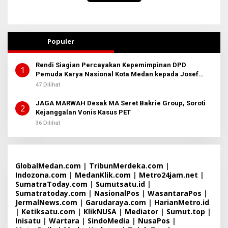
Populer
Rendi Siagian Percayakan Kepemimpinan DPD
1
Pemuda Karya Nasional Kota Medan kepada Josef
Sembiring
47 Dilihat
JAGA MARWAH Desak MA Seret Bakrie Group, Soroti
2
Kejanggalan Vonis Kasus PET
36 Dilihat
GlobalMedan.com
|
TribunMerdeka.com
|
Indozona.com
|
MedanKlik.com
|
Metro24jam.net
|
SumatraToday.com
|
Sumutsatu.id
|
Sumatratoday.com
|
NasionalPos
|
WasantaraPos
|
JermalNews.com
|
Garudaraya.com
|
HarianMetro.id
|
Ketiksatu.com
|
KlikNUSA
|
Mediator
|
Sumut.top
|
Inisatu
|
Wartara
|
SindoMedia
|
NusaPos
|