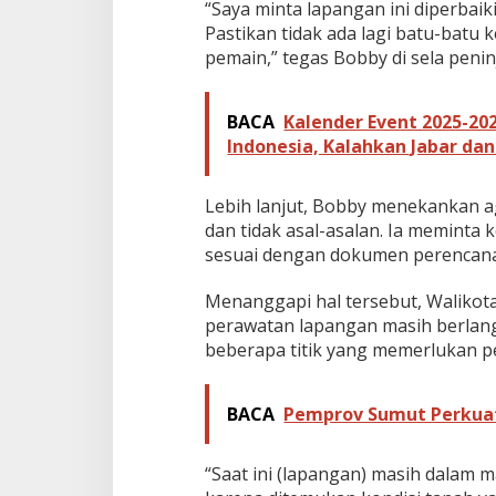
“Saya minta lapangan ini diperbai
P
Pastikan tidak ada lagi batu-batu k
r
pemain,” tegas Bobby di sela penin
o
f
e
s
BACA
Kalender Event 2025-202
i
Indonesia, Kalahkan Jabar da
o
n
a
Lebih lanjut, Bobby menekankan ag
l
dan tidak asal-asalan. Ia meminta 
sesuai dengan dokumen perencanaa
Menanggapi hal tersebut, Walikot
perawatan lapangan masih berlang
beberapa titik yang memerlukan pe
BACA
Pemprov Sumut Perkua
“Saat ini (lapangan) masih dalam