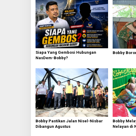
a
s
i
p
o
s
Siapa Yang Gembosi Hubungan
Bobby Boron
NasDem-Bobby?
Bobby Pastikan Jalan Nisel-Nisbar
Bobby Mela
Dibangun Agustus
Nelayan di 
dan Siapka