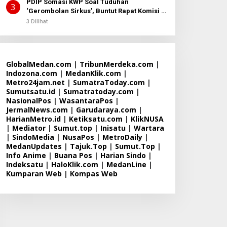
PDIP Somasi KWP Soal Tuduhan
3
‘Gerombolan Sirkus’, Buntut Rapat Komisi II
Dipimpin Sufmi Dasco Ahmad
3 Dilihat
GlobalMedan.com
|
TribunMerdeka.com
|
Indozona.com
|
MedanKlik.com
|
Metro24jam.net
|
SumatraToday.com
|
Sumutsatu.id
|
Sumatratoday.com
|
NasionalPos
|
WasantaraPos
|
JermalNews.com
|
Garudaraya.com
|
HarianMetro.id
|
Ketiksatu.com
|
KlikNUSA
|
Mediator
|
Sumut.top
|
Inisatu
|
Wartara
|
SindoMedia
|
NusaPos
|
MetroDaily
|
MedanUpdates
|
Tajuk.Top
|
Sumut.Top
|
Info Anime
|
Buana Pos
|
Harian Sindo
|
Indeksatu
|
HaloKlik.com
|
MedanLine
|
Kumparan Web
|
Kompas Web