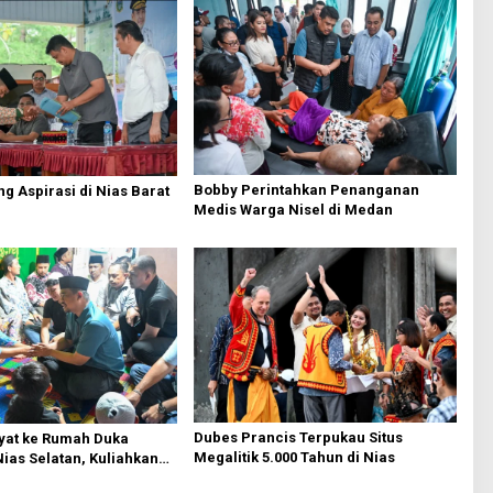
Bobby Perintahkan Penanganan
g Aspirasi di Nias Barat
Medis Warga Nisel di Medan
Dubes Prancis Terpukau Situs
yat ke Rumah Duka
Megalitik 5.000 Tahun di Nias
Nias Selatan, Kuliahkan
n Kerja Anak Almarhum