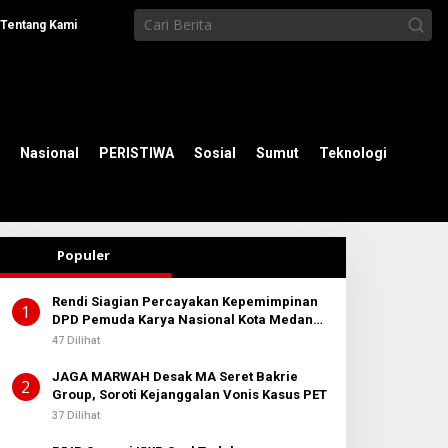
Tentang Kami
Nasional
PERISTIWA
Sosial
Sumut
Teknologi
Populer
Rendi Siagian Percayakan Kepemimpinan
1
DPD Pemuda Karya Nasional Kota Medan
kepada Josef Sembiring
47 Dilihat
JAGA MARWAH Desak MA Seret Bakrie
2
Group, Soroti Kejanggalan Vonis Kasus PET
37 Dilihat