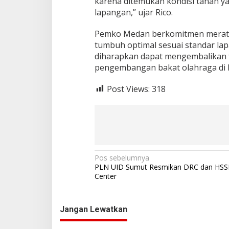
karena ditemukan kondisi tanah 
lapangan,” ujar Rico.
Pemko Medan berkomitmen meratak
tumbuh optimal sesuai standar la
diharapkan dapat mengembalikan 
pengembangan bakat olahraga di 
Post Views:
318
N
Pos sebelumnya
PLN UID Sumut Resmikan DRC dan HSSE
a
Center
v
i
Jangan Lewatkan
g