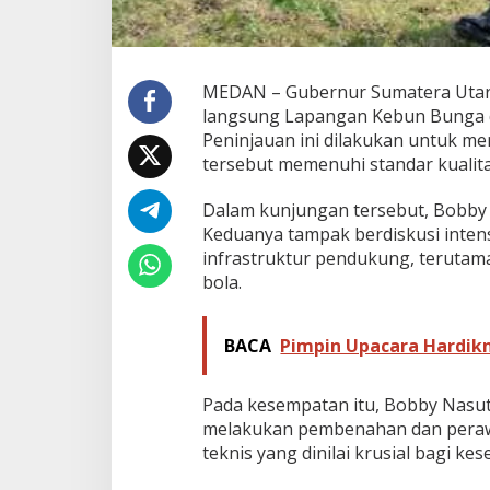
a
,
M
i
MEDAN – Gubernur Sumatera Utar
n
t
langsung Lapangan Kebun Bunga di
a
Peninjauan ini dilakukan untuk m
P
tersebut memenuhi standar kualita
e
r
Dalam kunjungan tersebut, Bobby 
a
w
Keduanya tampak berdiskusi intensi
a
infrastruktur pendukung, terutama
t
bola.
a
n
D
BACA
Pimpin Upacara Hardik
i
l
a
Pada kesempatan itu, Bobby Nasu
k
melakukan pembenahan dan perawat
u
k
teknis yang dinilai krusial bagi k
a
n