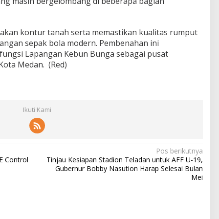
yang masih bergelombang di beberapa bagian
an kontur tanah serta memastikan kualitas rumput
pangan sepak bola modern. Pembenahan ini
fungsi Lapangan Kebun Bunga sebagai pusat
Kota Medan. (Red)
Ikuti Kami
Pos berikutnya
 Control
Tinjau Kesiapan Stadion Teladan untuk AFF U-19,
Gubernur Bobby Nasution Harap Selesai Bulan
Mei