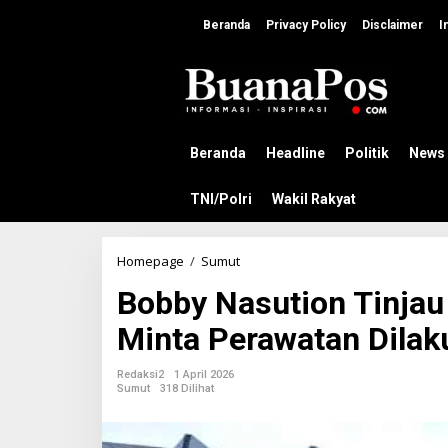
L
e
Beranda
Privacy Policy
Disclaimer
I
w
a
t
i
k
e
k
Beranda
Headline
Politik
News
o
n
TNI/Polri
Wakil Rakyat
t
e
n
Homepage
/
Sumut
B
o
Bobby Nasution Tinja
b
b
Minta Perawatan Dilak
y
N
a
Redaksi2
1 April 2026
s
Sumut
318 Dilihat
u
t
i