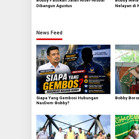
Bobby Pastikan Jalan Nisel-Nisbar
Bobby Mela
Dibangun Agustus
Nelayan di 
dan Siapka
News Feed
Siapa Yang Gembosi Hubungan
Bobby Boron
NasDem-Bobby?