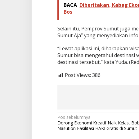
BACA
Diberitakan, Kabag Eko
Bos
Selain itu, Pemprov Sumut juga me
Sumut Aja” yang menyediakan infor
“Lewat aplikasi ini, diharapkan w
Sumut bisa mengetahui destinasi 
destinasi tersebut,” kata Yuda. (Red
Post Views:
386
N
Pos sebelumnya
Dorong Ekonomi Kreatif Naik Kelas, Bo
a
Nasution Fasilitasi HAKI Gratis di Sumut
v