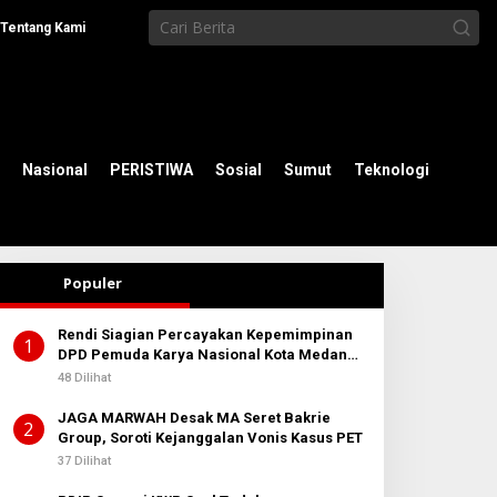
Tentang Kami
Nasional
PERISTIWA
Sosial
Sumut
Teknologi
Populer
Rendi Siagian Percayakan Kepemimpinan
1
DPD Pemuda Karya Nasional Kota Medan
kepada Josef Sembiring
48 Dilihat
JAGA MARWAH Desak MA Seret Bakrie
2
Group, Soroti Kejanggalan Vonis Kasus PET
37 Dilihat