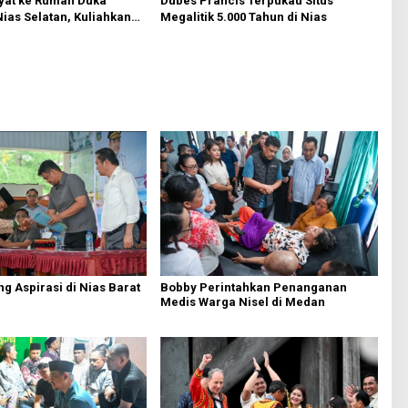
Dubes Prancis Terpukau Situs
yat ke Rumah Duka
Megalitik 5.000 Tahun di Nias
Nias Selatan, Kuliahkan
n Kerja Anak Almarhum
Bobby Perintahkan Penanganan
g Aspirasi di Nias Barat
Medis Warga Nisel di Medan