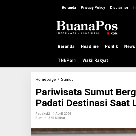
L
e
Beranda
Privacy Policy
Disclaimer
I
w
a
t
i
k
e
k
Beranda
Headline
Politik
News
o
n
TNI/Polri
Wakil Rakyat
t
e
n
Homepage
/
Sumut
P
a
Pariwisata Sumut Berg
r
i
Padati Destinasi Saat 
w
i
s
Redaksi2
1 April 2026
a
Sumut
386 Dilihat
t
a
S