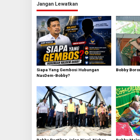
Jangan Lewatkan
i
g
a
s
i
p
o
s
Siapa Yang Gembosi Hubungan
Bobby Boron
NasDem-Bobby?