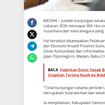
t
a
w
a
n
MEDAN – Jumlah kunjungan wisata
P
Lebaran 2026 mencapai 360 ribu 
a
nusantara dan mancanegara yang be
d
a
Hal tersebut disampaikan Pelaksan
t
i
dan Ekonomi Kreatif Provinsi Sumu
D
Dinas Komunikasi dan Informatika
e
Jalan Diponegoro, Medan, Rabu (1/
s
t
i
BACA
Hadirkan Event Sepak B
n
Ucapkan Terima Kasih ke Bob
a
s
i
“Total kunjungan selama periode 
S
a
merupakan total wisman dan wisat
a
t
Ia menjelaskan, Kabupaten Samosi
L