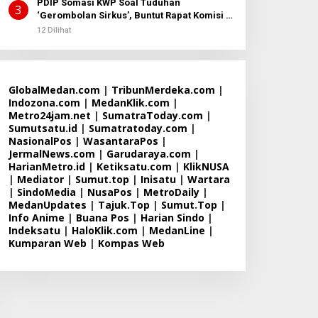
PDIP Somasi KWP Soal Tuduhan
3
‘Gerombolan Sirkus’, Buntut Rapat Komisi II
Dipimpin Sufmi Dasco Ahmad
12 Dilihat
GlobalMedan.com
|
TribunMerdeka.com
|
Indozona.com
|
MedanKlik.com
|
Metro24jam.net
|
SumatraToday.com
|
Sumutsatu.id
|
Sumatratoday.com
|
NasionalPos
|
WasantaraPos
|
JermalNews.com
|
Garudaraya.com
|
HarianMetro.id
|
Ketiksatu.com
|
KlikNUSA
|
Mediator
|
Sumut.top
|
Inisatu
|
Wartara
|
SindoMedia
|
NusaPos
|
MetroDaily
|
MedanUpdates
|
Tajuk.Top
|
Sumut.Top
|
Info Anime
|
Buana Pos
|
Harian Sindo
|
Indeksatu
|
HaloKlik.com
|
MedanLine
|
Kumparan Web
|
Kompas Web