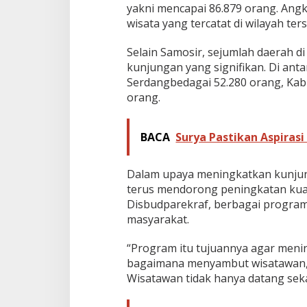
yakni mencapai 86.879 orang. Angk
e
wisata yang tercatat di wilayah ter
b
a
r
Selain Samosir, sejumlah daerah 
a
kunjungan yang signifikan. Di ant
n
Serdangbedagai 52.280 orang, Kab
orang.
BACA
Surya Pastikan Aspirasi
Dalam upaya meningkatkan kunjun
terus mendorong peningkatan kuali
Disbudparekraf, berbagai program 
masyarakat.
“Program itu tujuannya agar men
bagaimana menyambut wisatawan, 
Wisatawan tidak hanya datang sekal