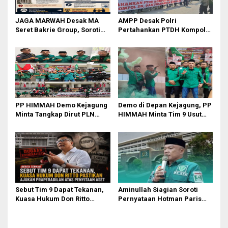
o
JAGA MARWAH Desak MA
AMPP Desak Polri
s
Seret Bakrie Group, Soroti
Pertahankan PTDH Kompol
Kejanggalan Vonis Kasus
DK dan Tolak Upaya Banding
PET
PP HIMMAH Demo Kejagung
Demo di Depan Kejagung, PP
Minta Tangkap Dirut PLN
HIMMAH Minta Tim 9 Usut
Darmawan Prasodjo
Tuntas Seluruh Dugaan
Kasus Febrie Adriansyah
Sebut Tim 9 Dapat Tekanan,
Aminullah Siagian Soroti
Kuasa Hukum Don Ritto
Pernyataan Hotman Paris
Pastikan Ajukan
soal Izin Presiden di Kasus
Praperadilan atas Penyitaan
Febri: Tidak Ada Aturan
Aset
Hukumnya