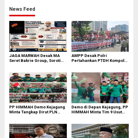
News Feed
JAGA MARWAH Desak MA
AMPP Desak Polri
Seret Bakrie Group, Soroti
Pertahankan PTDH Kompol
Kejanggalan Vonis Kasus
DK dan Tolak Upaya Banding
PET
PP HIMMAH Demo Kejagung
Demo di Depan Kejagung, PP
Minta Tangkap Dirut PLN
HIMMAH Minta Tim 9 Usut
Darmawan Prasodjo
Tuntas Seluruh Dugaan
Kasus Febrie Adriansyah