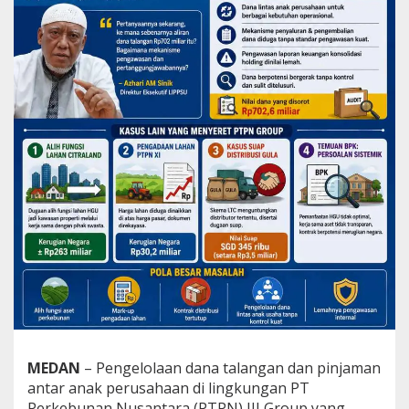
p
7
0
2
M
i
l
i
a
r
d
i
P
T
P
N
I
I
I
J
a
d
MEDAN
– Pengelolaan dana talangan dan pinjaman
i
antar anak perusahaan di lingkungan PT
S
o
Perkebunan Nusantara (PTPN) III Group yang