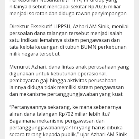
r
nilainya disebut mencapai sekitar Rp702,6 miliar
o
menjadi sorotan dan diduga rawan penyimpangan.
t
a
Direktur Eksekutif LIPPSU, Azhari AM Sinik, menilai
n
,
persoalan dana talangan tersebut menjadi salah
D
satu indikasi lemahnya sistem pengawasan dan
i
tata kelola keuangan di tubuh BUMN perkebunan
n
milik negara tersebut.
i
l
a
Menurut Azhari, dana lintas anak perusahaan yang
i
digunakan untuk kebutuhan operasional,
R
pembayaran gaji hingga aktivitas perusahaan
a
lainnya diduga tidak memiliki sistem pengawasan
w
a
dan mekanisme pertanggungjawaban yang kuat.
n
P
“Pertanyaannya sekarang, ke mana sebenarnya
e
aliran dana talangan Rp702 miliar lebih itu?
n
Bagaimana mekanisme pengawasan dan
y
i
pertanggungjawabannya? Ini yang harus dibuka
m
secara terang kepada publik,” ujar Azhari AM Sinik
p