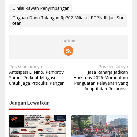
Dinilai Rawan Penyimpangan
Dugaan Dana Talangan Rp702 Miliar di PTPN III Jadi Sor
otan
Ikuti Kami
N
Pos sebelumnya
Pos berikutnya
Antisipasi El Nino, Pemprov
Jasa Raharja Jadikan
a
Sumut Perkuat Mitigasi
Harkitnas 2026 Momentum
untuk Jaga Produksi Pangan
Penguatan Pelayanan yang
v
Adaptif dan Responsif
i
g
Jangan Lewatkan
a
s
i
p