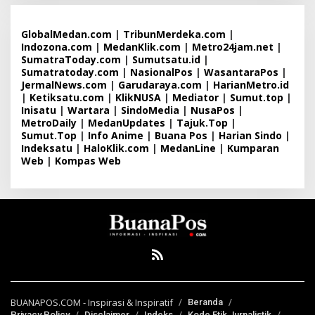
GlobalMedan.com
|
TribunMerdeka.com
|
Indozona.com
|
MedanKlik.com
|
Metro24jam.net
|
SumatraToday.com
|
Sumutsatu.id
|
Sumatratoday.com
|
NasionalPos
|
WasantaraPos
|
JermalNews.com
|
Garudaraya.com
|
HarianMetro.id
|
Ketiksatu.com
|
KlikNUSA
|
Mediator
|
Sumut.top
|
Inisatu
|
Wartara
|
SindoMedia
|
NusaPos
|
MetroDaily
|
MedanUpdates
|
Tajuk.Top
|
Sumut.Top
|
Info Anime
|
Buana Pos
|
Harian Sindo
|
Indeksatu
|
HaloKlik.com
|
MedanLine
|
Kumparan
Web
|
Kompas Web
BUANAPOS.COM - Inspirasi & Inspiratif
Beranda
Privacy Policy
Disclaimer
Indeks
Kode Etik Jurnalistik