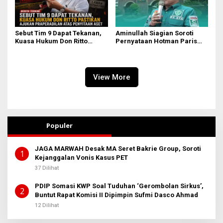
Sebut Tim 9 Dapat Tekanan,
Aminullah Siagian Soroti
Kuasa Hukum Don Ritto
Pernyataan Hotman Paris
Pastikan Ajukan
soal Izin Presiden di Kasus
Praperadilan atas Penyitaan
Febri: Tidak Ada Aturan
Aset
Hukumnya
View More
Populer
JAGA MARWAH Desak MA Seret Bakrie Group, Soroti
1
Kejanggalan Vonis Kasus PET
37 Dilihat
PDIP Somasi KWP Soal Tuduhan ‘Gerombolan Sirkus’,
2
Buntut Rapat Komisi II Dipimpin Sufmi Dasco Ahmad
12 Dilihat