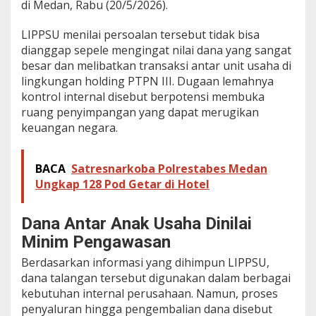
di Medan, Rabu (20/5/2026).
a
n
LIPPSU menilai persoalan tersebut tidak bisa
g
a
dianggap sepele mengingat nilai dana yang sangat
n
besar dan melibatkan transaksi antar unit usaha di
lingkungan holding PTPN III. Dugaan lemahnya
kontrol internal disebut berpotensi membuka
ruang penyimpangan yang dapat merugikan
keuangan negara.
BACA
Satresnarkoba Polrestabes Medan
Ungkap 128 Pod Getar di Hotel
Dana Antar Anak Usaha Dinilai
Minim Pengawasan
Berdasarkan informasi yang dihimpun LIPPSU,
dana talangan tersebut digunakan dalam berbagai
kebutuhan internal perusahaan. Namun, proses
penyaluran hingga pengembalian dana disebut