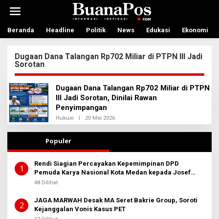
L
e
w
a
Beranda
Headline
Politik
News
Edukasi
Ekonomi
t
i
Dugaan Dana Talangan Rp702 Miliar di PTPN III Jadi
k
Sorotan
e
k
o
Dugaan Dana Talangan Rp702 Miliar di PTPN
n
III Jadi Sorotan, Dinilai Rawan
t
Penyimpangan
e
n
Hukum
|
20 Mei 2026
O
L
E
H
Populer
R
E
D
Rendi Siagian Percayakan Kepemimpinan DPD
A
1
Pemuda Karya Nasional Kota Medan kepada Josef
K
S
Sembiring
48 Dilihat
I
2
JAGA MARWAH Desak MA Seret Bakrie Group, Soroti
2
Kejanggalan Vonis Kasus PET