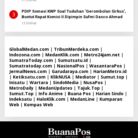
37 Dilihat
PDIP Somasi KWP Soal Tuduhan ‘Gerombolan Sirkus’,
3
Buntut Rapat Komisi II Dipimpin Sufmi Dasco Ahmad
12 Dilihat
GlobalMedan.com
|
TribunMerdeka.com
|
Indozona.com
|
MedanKlik.com
|
Metro24jam.net
|
SumatraToday.com
|
Sumutsatu.id
|
Sumatratoday.com
|
NasionalPos
|
WasantaraPos
|
JermalNews.com
|
Garudaraya.com
|
HarianMetro.id
|
Ketiksatu.com
|
KlikNUSA
|
Mediator
|
Sumut.top
|
Inisatu
|
Wartara
|
SindoMedia
|
NusaPos
|
MetroDaily
|
MedanUpdates
|
Tajuk.Top
|
Sumut.Top
|
Info Anime
|
Buana Pos
|
Harian Sindo
|
Indeksatu
|
HaloKlik.com
|
MedanLine
|
Kumparan
Web
|
Kompas Web