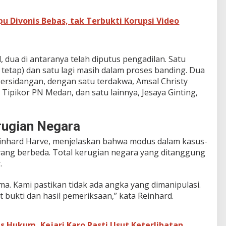
pu Divonis Bebas, tak Terbukti Korupsi Video
 dua di antaranya telah diputus pengadilan. Satu
tetap) dan satu lagi masih dalam proses banding. Dua
 persidangan, dengan satu terdakwa, Amsal Christy
n Tipikor PN Medan, dan satu lainnya, Jesaya Ginting,
rugian Negara
Reinhard Harve, menjelaskan bahwa modus dalam kasus-
 yang berbeda. Total kerugian negara yang ditanggung
.
a. Kami pastikan tidak ada angka yang dimanipulasi.
 bukti dan hasil pemeriksaan,” kata Reinhard.
 Hukum, Kejari Karo Pasti Usut Keterlibatan