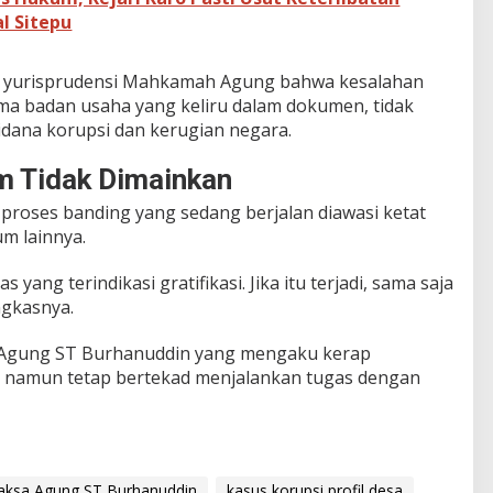
l Sitepu
a yurisprudensi Mahkamah Agung bahwa kesalahan
nama badan usaha yang keliru dalam dokumen, tidak
idana korupsi dan kerugian negara.
m Tidak Dimainkan
roses banding yang sedang berjalan diawasi ketat
m lainnya.
yang terindikasi gratifikasi. Jika itu terjadi, sama saja
gkasnya.
a Agung ST Burhanuddin yang mengaku kerap
, namun tetap bertekad menjalankan tugas dengan
Jaksa Agung ST Burhanuddin
kasus korupsi profil desa