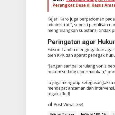
Perangkat Desa di Kasus Amsa
Kejari Karo juga berpedoman pad
administratif, seperti penulisan 
menghilangkan substansi tindak p
Peringatan agar Huku
Edison Tamba mengingatkan agar p
oleh KPK dan aparat penegak huku
“Jangan sampai terulang vonis bebas 
hukum sedang dipermainkan,” pun
Ia juga mengutip ketegasan Jaks
mendapat ancaman dan intervensi
tegak. (Red)
Post Views:
354
Edison Tamba
JAGA MARWAH