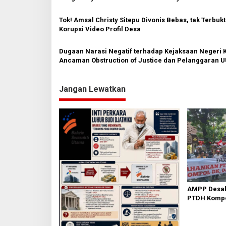
p
o
Tok! Amsal Christy Sitepu Divonis Bebas, tak Terbukt
Korupsi Video Profil Desa
s
Dugaan Narasi Negatif terhadap Kejaksaan Negeri 
Ancaman Obstruction of Justice dan Pelanggaran 
Pers
Jangan Lewatkan
AMPP Desak
PTDH Kompo
Banding