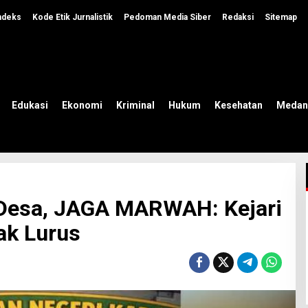
ndeks
Kode Etik Jurnalistik
Pedoman Media Siber
Redaksi
Sitemap
Edukasi
Ekonomi
Kriminal
Hukum
Kesehatan
Medan
e Desa, JAGA MARWAH: Kejari
ak Lurus