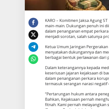
e
j
a
r
KARO – Komitmen Jaksa Agung ST 
i
K
main-main. Dukungan penuh ini di
a
dalam penanganan empat perkara 
r
menjadi sorotan, salah satunya pr
o
J
Ketua Umum Jaringan Pergerakan
a
n
menyatakan dukungannya dan meng
g
berbagai bentuk perlawanan dari p
a
n
Dalam keterangannya kepada media
R
keseriusan jajaran kejaksaan di 
a
g
dalam penanganan perkara korupsi,
u
termasuk serangan narasi negatif 
T
e
“Pertarungan hukum antara peneg
g
Bahkan, Kejaksaan pernah mengha
a
k
fitnah. Kami pernah melayangkan
L