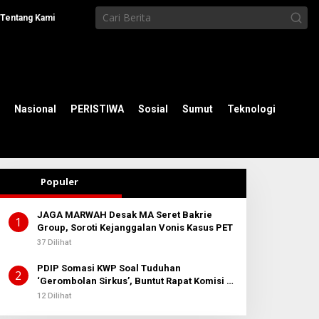
Tentang Kami
Nasional
PERISTIWA
Sosial
Sumut
Teknologi
Populer
JAGA MARWAH Desak MA Seret Bakrie
1
Group, Soroti Kejanggalan Vonis Kasus PET
37 Dilihat
PDIP Somasi KWP Soal Tuduhan
2
‘Gerombolan Sirkus’, Buntut Rapat Komisi II
Dipimpin Sufmi Dasco Ahmad
12 Dilihat