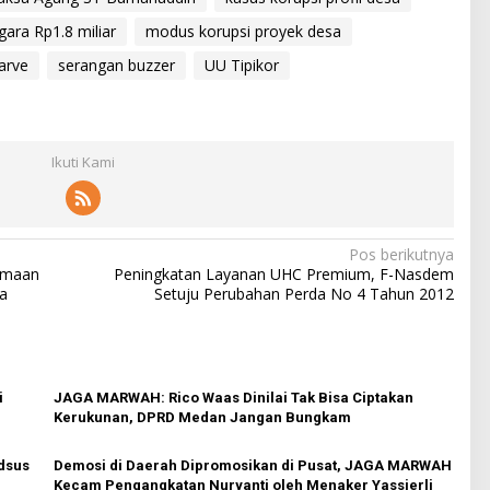
gara Rp1.8 miliar
modus korupsi proyek desa
arve
serangan buzzer
UU Tipikor
Ikuti Kami
Pos berikutnya
rimaan
Peningkatan Layanan UHC Premium, F-Nasdem
la
Setuju Perubahan Perda No 4 Tahun 2012
i
JAGA MARWAH: Rico Waas Dinilai Tak Bisa Ciptakan
Kerukunan, DPRD Medan Jangan Bungkam
dsus
Demosi di Daerah Dipromosikan di Pusat, JAGA MARWAH
Kecam Pengangkatan Nuryanti oleh Menaker Yassierli