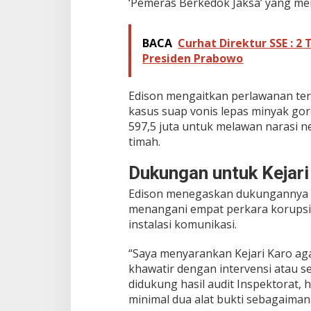
‘Pemeras Berkedok Jaksa’ yang men
u
r
u
BACA
Curhat Direktur SSE : 2
s
Presiden Prabowo
Edison mengaitkan perlawanan ter
kasus suap vonis lepas minyak g
597,5 juta untuk melawan narasi n
timah.
Dukungan untuk Kejari
Edison menegaskan dukungannya k
menangani empat perkara korupsi,
instalasi komunikasi.
“Saya menyarankan Kejari Karo ag
khawatir dengan intervensi atau se
didukung hasil audit Inspektorat,
minimal dua alat bukti sebagaimana