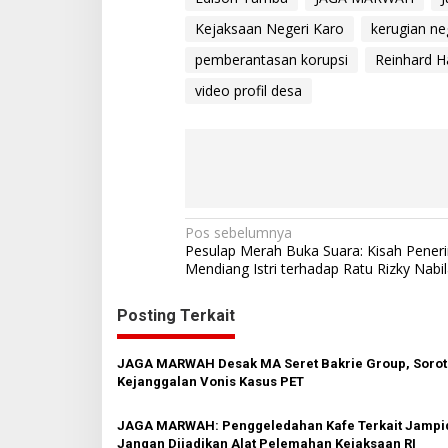
Kejaksaan Negeri Karo
kerugian ne
pemberantasan korupsi
Reinhard H
video profil desa
N
Pos sebelumnya
Pesulap Merah Buka Suara: Kisah Pene
a
Mendiang Istri terhadap Ratu Rizky Nabi
v
Posting Terkait
i
g
JAGA MARWAH Desak MA Seret Bakrie Group, Sorot
a
Kejanggalan Vonis Kasus PET
s
JAGA MARWAH: Penggeledahan Kafe Terkait Jampi
i
Jangan Dijadikan Alat Pelemahan Kejaksaan RI