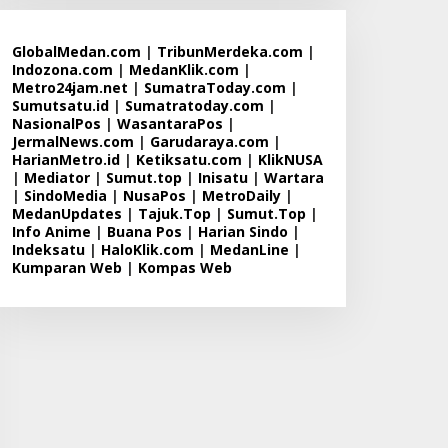
GlobalMedan.com
|
TribunMerdeka.com
|
Indozona.com
|
MedanKlik.com
|
Metro24jam.net
|
SumatraToday.com
|
Sumutsatu.id
|
Sumatratoday.com
|
NasionalPos
|
WasantaraPos
|
JermalNews.com
|
Garudaraya.com
|
HarianMetro.id
|
Ketiksatu.com
|
KlikNUSA
|
Mediator
|
Sumut.top
|
Inisatu
|
Wartara
|
SindoMedia
|
NusaPos
|
MetroDaily
|
MedanUpdates
|
Tajuk.Top
|
Sumut.Top
|
Info Anime
|
Buana Pos
|
Harian Sindo
|
Indeksatu
|
HaloKlik.com
|
MedanLine
|
Kumparan Web
|
Kompas Web