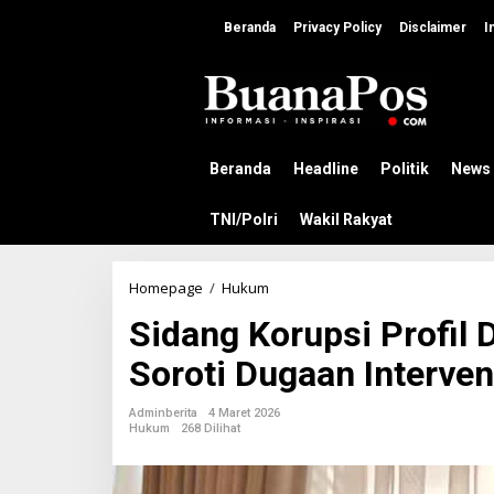
L
e
Beranda
Privacy Policy
Disclaimer
I
w
a
t
i
k
e
k
Beranda
Headline
Politik
News
o
n
TNI/Polri
Wakil Rakyat
t
e
n
Homepage
/
Hukum
S
i
Sidang Korupsi Profil 
d
a
Soroti Dugaan Interve
n
g
K
Adminberita
4 Maret 2026
o
Hukum
268 Dilihat
r
u
p