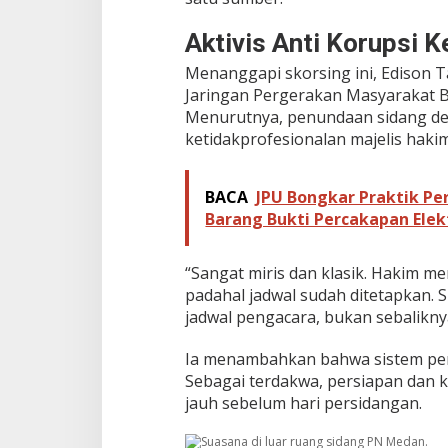
n
s
Aktivis Anti Korupsi
i
H
Menanggapi skorsing ini, Edison T
u
Jaringan Pergerakan Masyarakat
k
Menurutnya, penundaan sidang d
u
ketidakprofesionalan majelis hakim
m
d
i
BACA
JPU Bongkar Praktik P
P
N
Barang Bukti Percakapan Elek
M
e
d
“Sangat miris dan klasik. Hakim 
a
padahal jadwal sudah ditetapkan. 
n
jadwal pengacara, bukan sebalikny
Ia menambahkan bahwa sistem pera
Sebagai terdakwa, persiapan dan 
jauh sebelum hari persidangan.