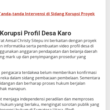
anda-tanda Intervensi di Sidang Korupsi Proyek
Korupsi Profil Desa Karo
t Amsal Christy Sitepu ini berkaitan dengan proyek
n informatika serta pembuatan video profil desa di
ggunakan anggaran pendapatan dan belanja daerah
ung mark up dan penyimpangan prosedur yang
hak pengacara terdakwa belum memberikan konfirmasi
ereka dalam sidang pembacaan pembelaan. Sementara
rsidangan dan berharap proses hukum berjalan
pihak manapun.
at menjaga independensi peradilan dan memproses
n hukum yang berlaku, mengingat sorotan publik yang
tervensi hukum di Sumatera Utara. (Red)