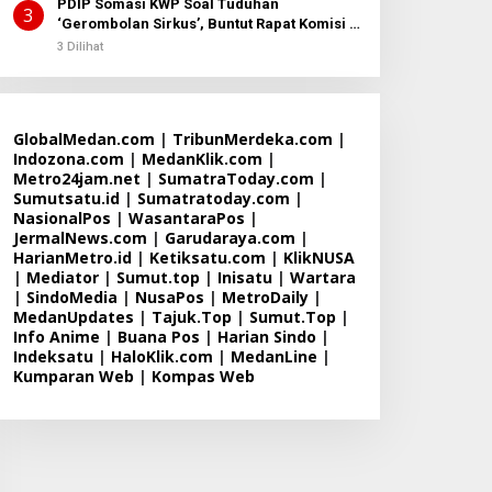
PDIP Somasi KWP Soal Tuduhan
3
‘Gerombolan Sirkus’, Buntut Rapat Komisi II
Dipimpin Sufmi Dasco Ahmad
3 Dilihat
GlobalMedan.com
|
TribunMerdeka.com
|
Indozona.com
|
MedanKlik.com
|
Metro24jam.net
|
SumatraToday.com
|
Sumutsatu.id
|
Sumatratoday.com
|
NasionalPos
|
WasantaraPos
|
JermalNews.com
|
Garudaraya.com
|
HarianMetro.id
|
Ketiksatu.com
|
KlikNUSA
|
Mediator
|
Sumut.top
|
Inisatu
|
Wartara
|
SindoMedia
|
NusaPos
|
MetroDaily
|
MedanUpdates
|
Tajuk.Top
|
Sumut.Top
|
Info Anime
|
Buana Pos
|
Harian Sindo
|
Indeksatu
|
HaloKlik.com
|
MedanLine
|
Kumparan Web
|
Kompas Web