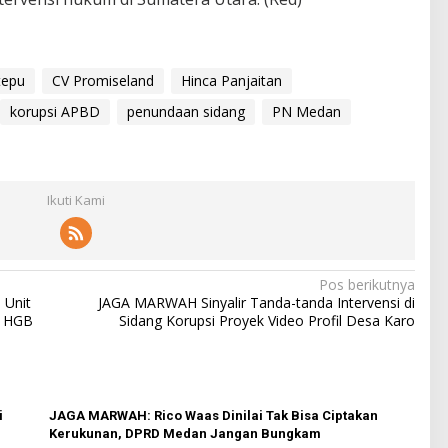
tepu
CV Promiseland
Hinca Panjaitan
korupsi APBD
penundaan sidang
PN Medan
Ikuti Kami
Pos berikutnya
 Unit
JAGA MARWAH Sinyalir Tanda-tanda Intervensi di
h HGB
Sidang Korupsi Proyek Video Profil Desa Karo
i
JAGA MARWAH: Rico Waas Dinilai Tak Bisa Ciptakan
Kerukunan, DPRD Medan Jangan Bungkam