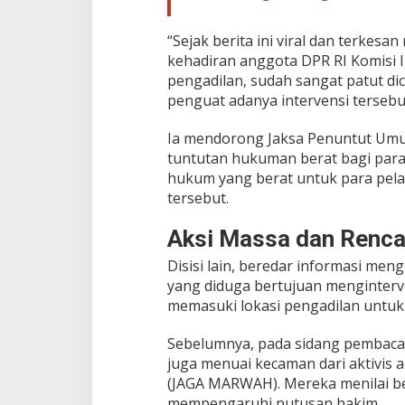
“Sejak berita ini viral dan terke
kehadiran anggota DPR RI Komisi I
pengadilan, sudah sangat patut dicu
penguat adanya intervensi tersebut
Ia mendorong Jaksa Penuntut Umu
tuntutan hukuman berat bagi para
hukum yang berat untuk para pelak
tersebut.
Aksi Massa dan Renca
Disisi lain, beredar informasi me
yang diduga bertujuan menginterve
memasuki lokasi pengadilan untu
Sebelumnya, pada sidang pembacaa
juga menuai kecaman dari aktivis
(JAGA MARWAH). Mereka menilai be
mempengaruhi putusan hakim.