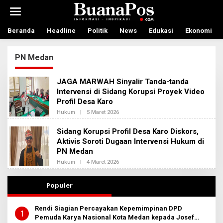
L
e
w
a
Beranda
Headline
Politik
News
Edukasi
Ekonomi
t
i
PN Medan
k
e
k
JAGA MARWAH Sinyalir Tanda-tanda
o
Intervensi di Sidang Korupsi Proyek Video
n
Profil Desa Karo
t
e
Hukum
|
5 Maret 2026
O
n
L
E
Sidang Korupsi Profil Desa Karo Diskors,
H
Aktivis Soroti Dugaan Intervensi Hukum di
A
D
PN Medan
M
I
Hukum
|
4 Maret 2026
O
N
L
B
E
E
H
Populer
R
A
I
D
T
M
Rendi Siagian Percayakan Kepemimpinan DPD
A
I
1
Pemuda Karya Nasional Kota Medan kepada Josef
N