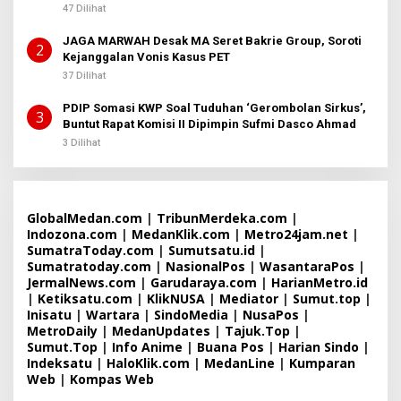
B
Sembiring
47 Dilihat
E
R
JAGA MARWAH Desak MA Seret Bakrie Group, Soroti
I
2
T
Kejanggalan Vonis Kasus PET
A
37 Dilihat
PDIP Somasi KWP Soal Tuduhan ‘Gerombolan Sirkus’,
3
Buntut Rapat Komisi II Dipimpin Sufmi Dasco Ahmad
3 Dilihat
GlobalMedan.com
|
TribunMerdeka.com
|
Indozona.com
|
MedanKlik.com
|
Metro24jam.net
|
SumatraToday.com
|
Sumutsatu.id
|
Sumatratoday.com
|
NasionalPos
|
WasantaraPos
|
JermalNews.com
|
Garudaraya.com
|
HarianMetro.id
|
Ketiksatu.com
|
KlikNUSA
|
Mediator
|
Sumut.top
|
Inisatu
|
Wartara
|
SindoMedia
|
NusaPos
|
MetroDaily
|
MedanUpdates
|
Tajuk.Top
|
Sumut.Top
|
Info Anime
|
Buana Pos
|
Harian Sindo
|
Indeksatu
|
HaloKlik.com
|
MedanLine
|
Kumparan
Web
|
Kompas Web