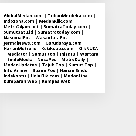
GlobalMedan.com
|
TribunMerdeka.com
|
Indozona.com
|
MedanKlik.com
|
Metro24jam.net
|
SumatraToday.com
|
Sumutsatu.id
|
Sumatratoday.com
|
NasionalPos
|
WasantaraPos
|
JermalNews.com
|
Garudaraya.com
|
HarianMetro.id
|
Ketiksatu.com
|
KlikNUSA
|
Mediator
|
Sumut.top
|
Inisatu
|
Wartara
|
SindoMedia
|
NusaPos
|
MetroDaily
|
MedanUpdates
|
Tajuk.Top
|
Sumut.Top
|
Info Anime
|
Buana Pos
|
Harian Sindo
|
Indeksatu
|
HaloKlik.com
|
MedanLine
|
Kumparan Web
|
Kompas Web