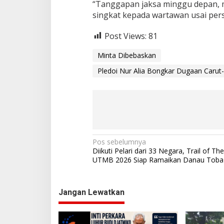
“Tanggapan jaksa minggu depan, m
singkat kepada wartawan usai pers
Post Views:
81
Minta Dibebaskan
Pledoi Nur Alia Bongkar Dugaan Carut
N
Pos sebelumnya
Diikuti Pelari dari 33 Negara, Trail of Th
a
UTMB 2026 Siap Ramaikan Danau Toba
v
i
Jangan Lewatkan
g
a