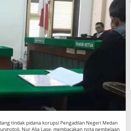
idang tindak pidana korupsi Pengadilan Negeri Medan
ungsitoli, Nur Alia Lase, membacakan nota pembelaan