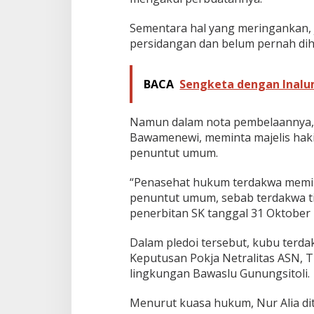
B
a
Sementara hal yang meringankan,
w
persidangan dan belum pernah di
a
s
l
BACA
Sengketa dengan Inalum
u
G
u
Namun dalam nota pembelaannya, 
n
Bawamenewi, meminta majelis hak
u
n
penuntut umum.
g
s
“Penasehat hukum terdakwa memin
i
penuntut umum, sebab terdakwa t
t
penerbitan SK tanggal 31 Oktober 
o
l
i
Dalam pledoi tersebut, kubu terd
Keputusan Pokja Netralitas ASN, 
lingkungan Bawaslu Gunungsitoli.
Menurut kuasa hukum, Nur Alia d