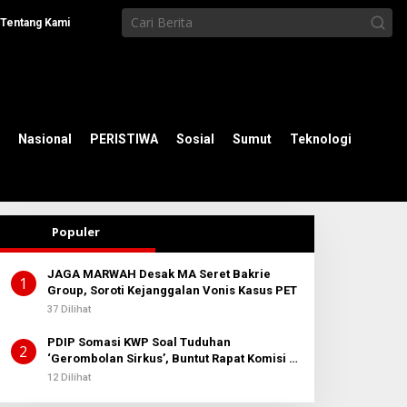
Tentang Kami
Nasional
PERISTIWA
Sosial
Sumut
Teknologi
Populer
JAGA MARWAH Desak MA Seret Bakrie
1
Group, Soroti Kejanggalan Vonis Kasus PET
37 Dilihat
PDIP Somasi KWP Soal Tuduhan
2
‘Gerombolan Sirkus’, Buntut Rapat Komisi II
Dipimpin Sufmi Dasco Ahmad
12 Dilihat