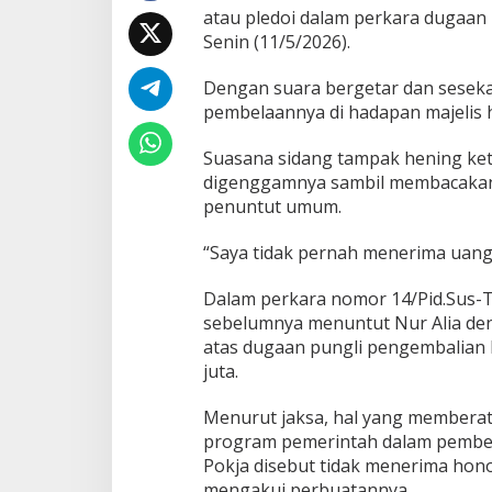
e
atau pledoi dalam perkara dugaan 
r
Senin (11/5/2026).
i
m
Dengan suara bergetar dan seseka
a
pembelaannya di hadapan majelis 
D
a
n
Suasana sidang tampak hening ket
a
digenggamnya sambil membacakan 
P
penuntut umum.
u
n
“Saya tidak pernah menerima uang p
g
l
i
Dalam perkara nomor 14/Pid.Sus-
H
sebelumnya menuntut Nur Alia den
o
atas dugaan pungli pengembalian h
n
juta.
o
r
P
Menurut jaksa, hal yang memberat
o
program pemerintah dalam pemberan
k
Pokja disebut tidak menerima hon
j
mengakui perbuatannya.
a